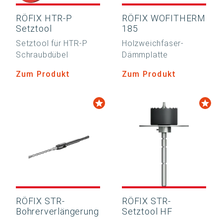
RÖFIX HTR-P
RÖFIX WOFITHERM
Setztool
185
Setztool für HTR-P
Holzweichfaser-
Schraubdübel
Dämmplatte
Zum Produkt
Zum Produkt
RÖFIX STR-
RÖFIX STR-
Bohrerverlängerung
Setztool HF