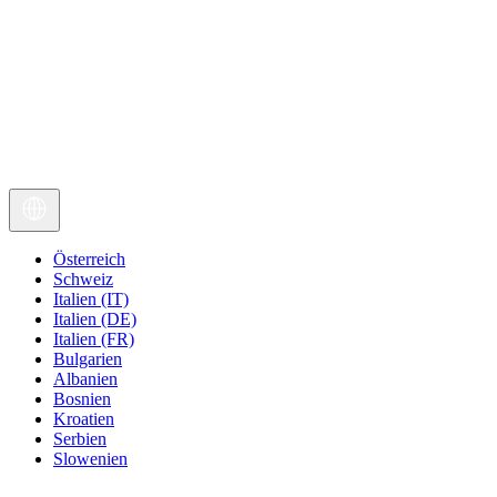
Österreich
Schweiz
Italien (IT)
Italien (DE)
Italien (FR)
Bulgarien
Albanien
Bosnien
Kroatien
Serbien
Slowenien