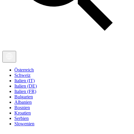
Österreich
Schweiz
Italien (IT)
Italien (DE)
Italien (FR)
Bulgarien
Albanien
Bosnien
Kroatien
Serbien
Slowenien