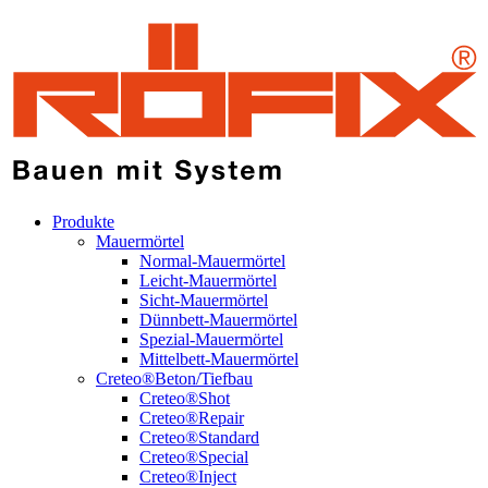
Produkte
Mauermörtel
Normal-Mauermörtel
Leicht-Mauermörtel
Sicht-Mauermörtel
Dünnbett-Mauermörtel
Spezial-Mauermörtel
Mittelbett-Mauermörtel
Creteo®Beton/Tiefbau
Creteo®Shot
Creteo®Repair
Creteo®Standard
Creteo®Special
Creteo®Inject