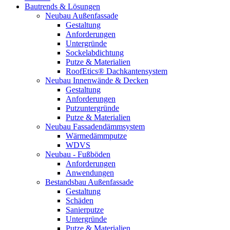
Bautrends & Lösungen
Neubau Außenfassade
Gestaltung
Anforderungen
Untergründe
Sockelabdichtung
Putze & Materialien
RoofEtics® Dachkantensystem
Neubau Innenwände & Decken
Gestaltung
Anforderungen
Putzuntergründe
Putze & Materialien
Neubau Fassadendämmsystem
Wärmedämmputze
WDVS
Neubau - Fußböden
Anforderungen
Anwendungen
Bestandsbau Außenfassade
Gestaltung
Schäden
Sanierputze
Untergründe
Putze & Materialien