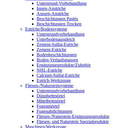
Untergrund-Vorbehandlung
Innen-Anstriche
Aussen-Anstriche
Beschichtungen Pastös
Beschichtungen Trocken
Estriche/Bodensysteme
Untergrundvorbehandlung
Unterbodenausgleich
Zement-Sulfat-Estriche
Zement-Estriche
Bodenbeschichtungen
Boden-Verlaufsmassen
Ergänzungsprodukte/Zubehör
NHL-Estriche
Calcium-Sulfat-Estriche
Estrich-Werkzeuge
Fliesen-/Natursteinsysteme
Untergrundvorbehandlung
Dünnbettmörtel
Mittelbettmörtel
Fugenmörtel
Fugenabdichtungen
Fliesen-/Naturstein-Ergänzungsprodukte
Fliesen- und Naturstein Spezialprodukte
Maschinen/Werkzeuge