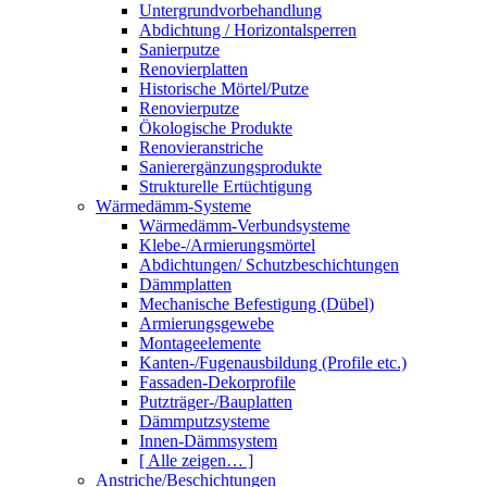
Untergrundvorbehandlung
Abdichtung / Horizontalsperren
Sanierputze
Renovierplatten
Historische Mörtel/Putze
Renovierputze
Ökologische Produkte
Renovieranstriche
Sanierergänzungsprodukte
Strukturelle Ertüchtigung
Wärmedämm-Systeme
Wärmedämm-Verbundsysteme
Klebe-/Armierungsmörtel
Abdichtungen/ Schutzbeschichtungen
Dämmplatten
Mechanische Befestigung (Dübel)
Armierungsgewebe
Montageelemente
Kanten-/Fugenausbildung (Profile etc.)
Fassaden-Dekorprofile
Putzträger-/Bauplatten
Dämmputzsysteme
Innen-Dämmsystem
[ Alle zeigen… ]
Anstriche/Beschichtungen