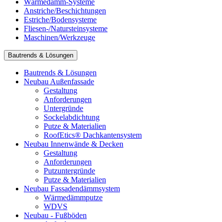
Wärmedämm-Systeme
Anstriche/Beschichtungen
Estriche/Bodensysteme
Fliesen-/Natursteinsysteme
Maschinen/Werkzeuge
Bautrends & Lösungen
Bautrends & Lösungen
Neubau Außenfassade
Gestaltung
Anforderungen
Untergründe
Sockelabdichtung
Putze & Materialien
RoofEtics® Dachkantensystem
Neubau Innenwände & Decken
Gestaltung
Anforderungen
Putzuntergründe
Putze & Materialien
Neubau Fassadendämmsystem
Wärmedämmputze
WDVS
Neubau - Fußböden