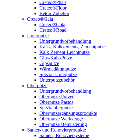
Creteo®Phalt
Creteo®Floor
Beton-Zubehör
Creteo®Gala
Creteo®Gala
Creteo®Road
Unterputze
Untergrundvorbehandlung
Kalk-, Kalkzement-, Zementputze
Kalk-Zement-Leichtputze
Gips-Kalk-Putze
Gipsputze
Wärmedämmputze
Spezial-Unterputze
Unterputzzubehör
Oberputze
Untergrundvorbehandlung
Oberputze Pulver
Oberputze Pastös
Spezialoberputze
Oberputzergänzungsprodukte
Oberputze Werkzeuge
Oberputze Bemusterung
Sanier- und Renovierprodukte
Sanier-, Renoviersysteme