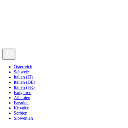
Österreich
Schweiz
Italien (IT)
Italien (DE)
Italien (FR)
Bulgarien
Albanien
Bosnien
Kroatien
Serbien
Slowenien