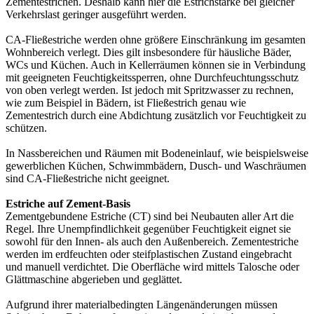
Zementestrichen. Deshalb kann hier die Estrichstärke bei gleicher
Verkehrslast geringer ausgeführt werden.
CA-Fließestriche werden ohne größere Einschränkung im gesamten
Wohnbereich verlegt. Dies gilt insbesondere für häusliche Bäder,
WCs und Küchen. Auch in Kellerräumen können sie in Verbindung
mit geeigneten Feuchtigkeitssperren, ohne Durchfeuchtungsschutz
von oben verlegt werden. Ist jedoch mit Spritzwasser zu rechnen,
wie zum Beispiel in Bädern, ist Fließestrich genau wie
Zementestrich durch eine Abdichtung zusätzlich vor Feuchtigkeit zu
schützen.
In Nassbereichen und Räumen mit Bodeneinlauf, wie beispielsweise
gewerblichen Küchen, Schwimmbädern, Dusch- und Waschräumen
sind CA-Fließestriche nicht geeignet.
Estriche auf Zement-Basis
Zementgebundene Estriche (CT) sind bei Neubauten aller Art die
Regel. Ihre Unempfindlichkeit gegenüber Feuchtigkeit eignet sie
sowohl für den Innen- als auch den Außenbereich. Zementestriche
werden im erdfeuchten oder steifplastischen Zustand eingebracht
und manuell verdichtet. Die Oberfläche wird mittels Talosche oder
Glättmaschine abgerieben und geglättet.
Aufgrund ihrer materialbedingten Längenänderungen müssen