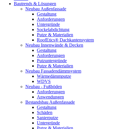
Bautrends & Lösungen
Neubau Außenfassade
Gestaltung
Anforderungen
Untergründe
Sockelabdichtung
Putze & Materialien
RoofEtics® Dachkantensystem
Neubau Innenwände & Decken
Gestaltung
Anforderungen
Putzuntergründe
Putze & Materialien
Neubau Fassadendämmsystem
Wärmedämmputze
WDVS
Neubau - Fußböden
Anforderungen
Anwendungen
Bestandsbau Außenfassade
Gestaltung
Schäden
Sanierputze
Untergründe
Putze & Materialien