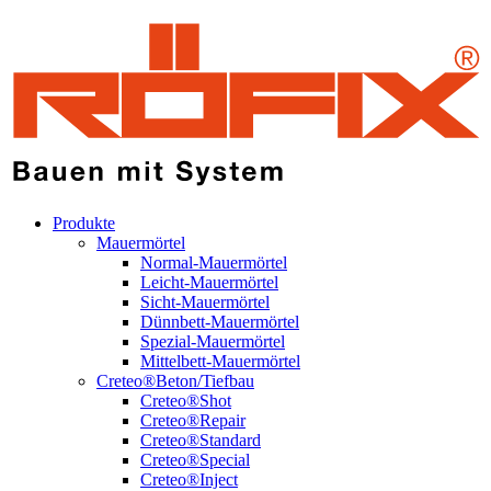
Produkte
Mauermörtel
Normal-Mauermörtel
Leicht-Mauermörtel
Sicht-Mauermörtel
Dünnbett-Mauermörtel
Spezial-Mauermörtel
Mittelbett-Mauermörtel
Creteo®Beton/Tiefbau
Creteo®Shot
Creteo®Repair
Creteo®Standard
Creteo®Special
Creteo®Inject