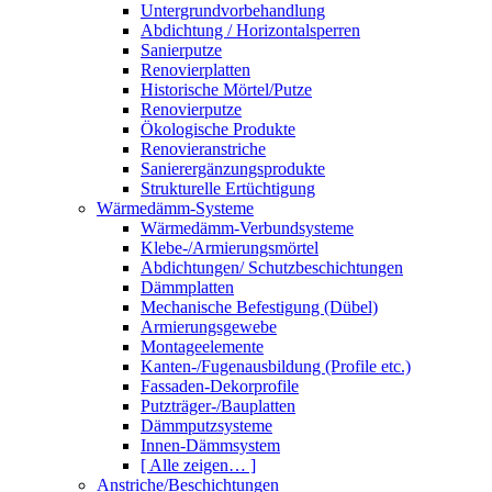
Untergrundvorbehandlung
Abdichtung / Horizontalsperren
Sanierputze
Renovierplatten
Historische Mörtel/Putze
Renovierputze
Ökologische Produkte
Renovieranstriche
Sanierergänzungsprodukte
Strukturelle Ertüchtigung
Wärmedämm-Systeme
Wärmedämm-Verbundsysteme
Klebe-/Armierungsmörtel
Abdichtungen/ Schutzbeschichtungen
Dämmplatten
Mechanische Befestigung (Dübel)
Armierungsgewebe
Montageelemente
Kanten-/Fugenausbildung (Profile etc.)
Fassaden-Dekorprofile
Putzträger-/Bauplatten
Dämmputzsysteme
Innen-Dämmsystem
[ Alle zeigen… ]
Anstriche/Beschichtungen