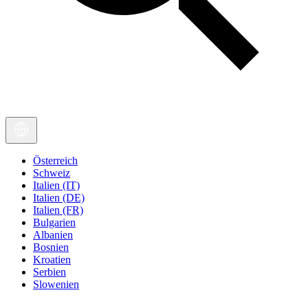
Österreich
Schweiz
Italien (IT)
Italien (DE)
Italien (FR)
Bulgarien
Albanien
Bosnien
Kroatien
Serbien
Slowenien