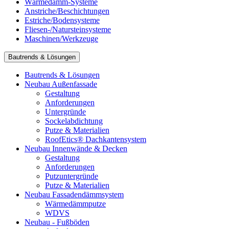
Wärmedämm-Systeme
Anstriche/Beschichtungen
Estriche/Bodensysteme
Fliesen-/Natursteinsysteme
Maschinen/Werkzeuge
Bautrends & Lösungen
Bautrends & Lösungen
Neubau Außenfassade
Gestaltung
Anforderungen
Untergründe
Sockelabdichtung
Putze & Materialien
RoofEtics® Dachkantensystem
Neubau Innenwände & Decken
Gestaltung
Anforderungen
Putzuntergründe
Putze & Materialien
Neubau Fassadendämmsystem
Wärmedämmputze
WDVS
Neubau - Fußböden