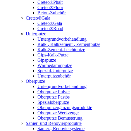
Creteo®Phalt
Creteo®Floor
Beton-Zubehör
Creteo®Gala
Creteo®Gala
Creteo®Road
Unterputze
Untergrundvorbehandlung
Kalk-, Kalkzement-, Zementputze
Kalk-Zement-Leichtputze
Gips-Kalk-Putze
Gipsputze
Wärmedämmputze
Spezial-Unterputze
Unterputzzubehör
Oberputze
Untergrundvorbehandlung
Oberputze Pulver
Oberputze Pastös
Spezialoberputze
Oberputzergänzungsprodukte
Oberputze Werkzeuge
Oberputze Bemusterung
Sanier- und Renovierprodukte
Sanier-, Renoviersysteme