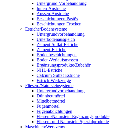
Untergrund-Vorbehandlung
Innen-Anstriche
Aussen-Anstriche
Beschichtungen Pastös
Beschichtungen Trocken
Estriche/Bodensysteme
Untergrundvorbehandlung
Unterbodenausgleich
Zement-Sulfat-Estriche
Zement-Estriche
Bodenbeschichtungen
Boden-Verlaufsmassen
Ergänzungsprodukte/Zubehör
NHL-Estriche
Calcium-Sulfat-Estriche
Estrich-Werkzeuge
Fliesen-/Natursteinsysteme
Untergrundvorbehandlung
Dünnbettmörtel
Mittelbettmörtel
Fugenmörtel
Fugenabdichtungen
Fliesen-/Naturstein-Ergänzungsprodukte
Fliesen- und Naturstein Spezialprodukte
Maschinen/Werkzeuge