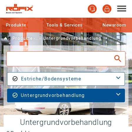
Produkte
Tools & Services
Newsroom
Home
Produkte
Untergrundvorbehandlung
Estriche/Bodensysteme
Untergrundvorbehandlung
Untergrundvorbehandlung