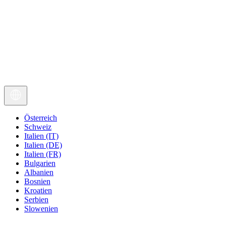
Österreich
Schweiz
Italien (IT)
Italien (DE)
Italien (FR)
Bulgarien
Albanien
Bosnien
Kroatien
Serbien
Slowenien