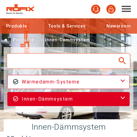
Produkte
Tools & Services
Newsroom
Home
Produkte
Innen-Dämmsystem
Wärmedämm-Systeme
Innen-Dämmsystem
Innen-Dämmsystem