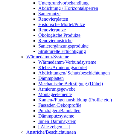
Untergrundvorbehandlung
Abdichtung / Horizontalsperren
Sanierputze
Renovierplatten
Historische Mörtel/Putze
Renovierputze
Ökologische Produkte
Renovieranstriche
Sanierergänzungsprodukte
Strukturelle Ertüchtigung
Wärmedämm-Systeme
Wärmedämm-Verbundsysteme
Klebe-/Armierungsmörtel
Abdichtungen/ Schutzbeschichtungen
Dämmplatten
Mechanische Befestigung (Dübel)
Armierungsgewebe
Montageelemente
Kanten-/Fugenausbildung (Profile etc.)
Fassaden-Dekorprofile
Putzträger-/Bauplatten
Dämmputzsysteme
Innen-Dämmsystem
[ Alle zeigen… ]
Anstriche/Beschichtungen