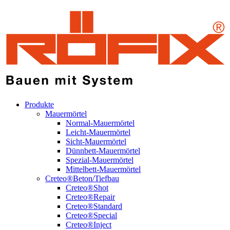
Produkte
Mauermörtel
Normal-Mauermörtel
Leicht-Mauermörtel
Sicht-Mauermörtel
Dünnbett-Mauermörtel
Spezial-Mauermörtel
Mittelbett-Mauermörtel
Creteo®Beton/Tiefbau
Creteo®Shot
Creteo®Repair
Creteo®Standard
Creteo®Special
Creteo®Inject