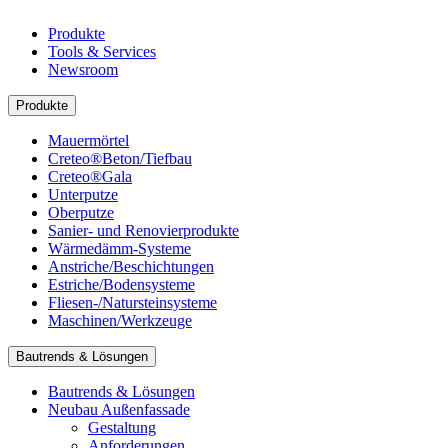
Produkte
Tools & Services
Newsroom
Produkte
Mauermörtel
Creteo®Beton/Tiefbau
Creteo®Gala
Unterputze
Oberputze
Sanier- und Renovierprodukte
Wärmedämm-Systeme
Anstriche/Beschichtungen
Estriche/Bodensysteme
Fliesen-/Natursteinsysteme
Maschinen/Werkzeuge
Bautrends & Lösungen
Bautrends & Lösungen
Neubau Außenfassade
Gestaltung
Anforderungen