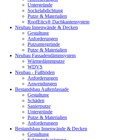
Untergründe
Sockelabdichtung
Putze & Materialien
RoofEtics® Dachkantensystem
Neubau Innenwände & Decken
Gestaltung
Anforderungen
Putzuntergründe
Putze & Materialien
Neubau Fassadendämmsystem
Wärmedämmputze
WDVS
Neubau - Fußböden
Anforderungen
Anwendungen
Bestandsbau Außenfassade
Gestaltung
Schäden
Sanierputze
Untergründe
Putze & Materialien
Anforderungen
Bestandsbau Innenwände & Decken
Gestaltung
Schimmelsanierung