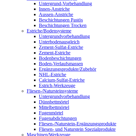
Untergrund-Vorbehandlung
Innen-Anstriche
Aussen-Anstriche
Beschichtungen Pastös
Beschichtungen Trocken
Estriche/Bodensysteme
Untergrundvorbehandlung
Unterbodenausgleich
Zement-Sulfat-Estriche
Zement-Estriche
Bodenbeschichtungen
Boden-Verlaufsmassen
Ergänzungsprodukte/Zubehör
NHL-Estriche
Calcium-Sulfat-Estriche
Estrich-Werkzeuge
Fliesen-/Natursteinsysteme
Untergrundvorbehandlung
Dünnbettmörtel
Mittelbettmörtel
Fugenmörtel
Fugenabdichtungen
Fliesen-/Naturstein-Ergänzungsprodukte
Fliesen- und Naturstein Spezialprodukte
Maschinen/Werkzeuge