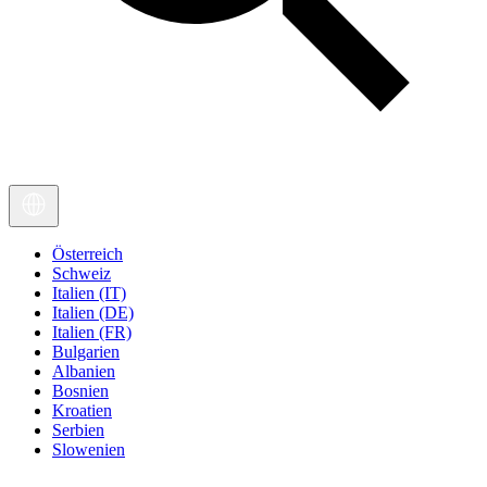
Österreich
Schweiz
Italien (IT)
Italien (DE)
Italien (FR)
Bulgarien
Albanien
Bosnien
Kroatien
Serbien
Slowenien