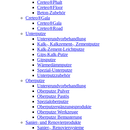
Creteo®Phalt
Creteo®Floor
Beton-Zubehör
Creteo®Gala
Creteo®Gala
Creteo®Road
Unterputze
Untergrundvorbehandlung
Kalk-, Kalkzement-, Zementputze
Kalk-Zement-Leichtputze
Gips-Kalk-Putze
Gipsputze
Wärmedämmputze
Spezial-Unterputze
Unterputzzubehör
Oberputze
Untergrundvorbehandlung
Oberputze Pulver
Oberputze Pastös
Spezialoberputze
Oberputzergänzungsprodukte
Oberputze Werkzeuge
Oberputze Bemusterung
Sanier- und Renovierprodukte
Sanier-, Renoviersysteme