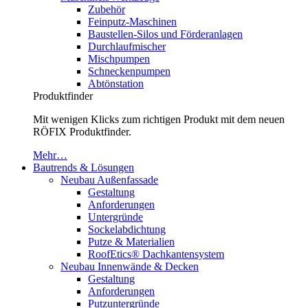
Zubehör
Feinputz-Maschinen
Baustellen-Silos und Förderanlagen
Durchlaufmischer
Mischpumpen
Schneckenpumpen
Abtönstation
Produktfinder
Mit wenigen Klicks zum richtigen Produkt mit dem neuen
RÖFIX Produktfinder.
Mehr…
Bautrends & Lösungen
Neubau Außenfassade
Gestaltung
Anforderungen
Untergründe
Sockelabdichtung
Putze & Materialien
RoofEtics® Dachkantensystem
Neubau Innenwände & Decken
Gestaltung
Anforderungen
Putzuntergründe