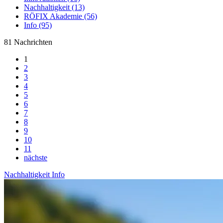
Nachhaltigkeit (13)
RÖFIX Akademie (56)
Info (95)
81 Nachrichten
1
2
3
4
5
6
7
8
9
10
11
nächste
Nachhaltigkeit
Info