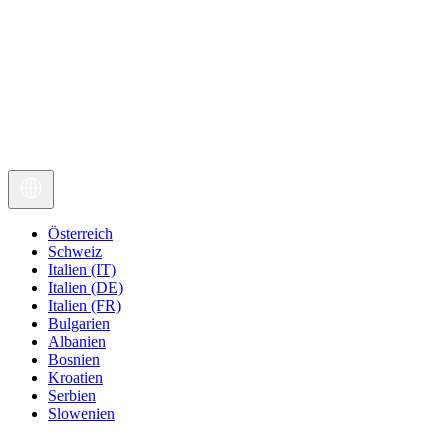
Österreich
Schweiz
Italien (IT)
Italien (DE)
Italien (FR)
Bulgarien
Albanien
Bosnien
Kroatien
Serbien
Slowenien