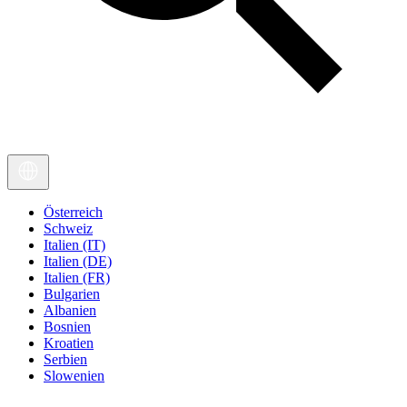
Österreich
Schweiz
Italien (IT)
Italien (DE)
Italien (FR)
Bulgarien
Albanien
Bosnien
Kroatien
Serbien
Slowenien