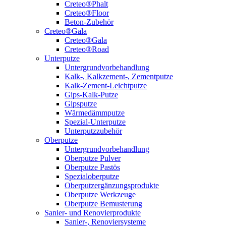
Creteo®Phalt
Creteo®Floor
Beton-Zubehör
Creteo®Gala
Creteo®Gala
Creteo®Road
Unterputze
Untergrundvorbehandlung
Kalk-, Kalkzement-, Zementputze
Kalk-Zement-Leichtputze
Gips-Kalk-Putze
Gipsputze
Wärmedämmputze
Spezial-Unterputze
Unterputzzubehör
Oberputze
Untergrundvorbehandlung
Oberputze Pulver
Oberputze Pastös
Spezialoberputze
Oberputzergänzungsprodukte
Oberputze Werkzeuge
Oberputze Bemusterung
Sanier- und Renovierprodukte
Sanier-, Renoviersysteme