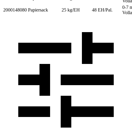
Voll
0-7 
2000148080
Papiersack
25 kg/EH
48 EH/Pal.
Voll