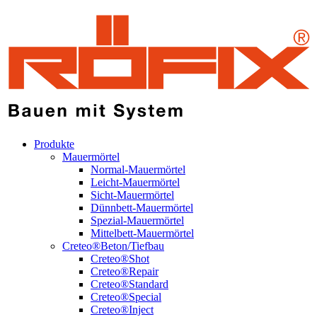
Produkte
Mauermörtel
Normal-Mauermörtel
Leicht-Mauermörtel
Sicht-Mauermörtel
Dünnbett-Mauermörtel
Spezial-Mauermörtel
Mittelbett-Mauermörtel
Creteo®Beton/Tiefbau
Creteo®Shot
Creteo®Repair
Creteo®Standard
Creteo®Special
Creteo®Inject