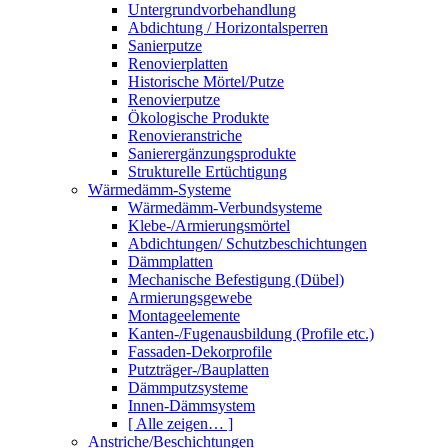
Untergrundvorbehandlung
Abdichtung / Horizontalsperren
Sanierputze
Renovierplatten
Historische Mörtel/Putze
Renovierputze
Ökologische Produkte
Renovieranstriche
Sanierergänzungsprodukte
Strukturelle Ertüchtigung
Wärmedämm-Systeme
Wärmedämm-Verbundsysteme
Klebe-/Armierungsmörtel
Abdichtungen/ Schutzbeschichtungen
Dämmplatten
Mechanische Befestigung (Dübel)
Armierungsgewebe
Montageelemente
Kanten-/Fugenausbildung (Profile etc.)
Fassaden-Dekorprofile
Putzträger-/Bauplatten
Dämmputzsysteme
Innen-Dämmsystem
[ Alle zeigen… ]
Anstriche/Beschichtungen