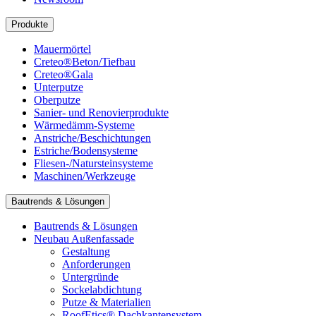
Produkte
Mauermörtel
Creteo®Beton/Tiefbau
Creteo®Gala
Unterputze
Oberputze
Sanier- und Renovierprodukte
Wärmedämm-Systeme
Anstriche/Beschichtungen
Estriche/Bodensysteme
Fliesen-/Natursteinsysteme
Maschinen/Werkzeuge
Bautrends & Lösungen
Bautrends & Lösungen
Neubau Außenfassade
Gestaltung
Anforderungen
Untergründe
Sockelabdichtung
Putze & Materialien
RoofEtics® Dachkantensystem