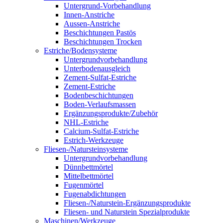
Untergrund-Vorbehandlung
Innen-Anstriche
Aussen-Anstriche
Beschichtungen Pastös
Beschichtungen Trocken
Estriche/Bodensysteme
Untergrundvorbehandlung
Unterbodenausgleich
Zement-Sulfat-Estriche
Zement-Estriche
Bodenbeschichtungen
Boden-Verlaufsmassen
Ergänzungsprodukte/Zubehör
NHL-Estriche
Calcium-Sulfat-Estriche
Estrich-Werkzeuge
Fliesen-/Natursteinsysteme
Untergrundvorbehandlung
Dünnbettmörtel
Mittelbettmörtel
Fugenmörtel
Fugenabdichtungen
Fliesen-/Naturstein-Ergänzungsprodukte
Fliesen- und Naturstein Spezialprodukte
Maschinen/Werkzeuge