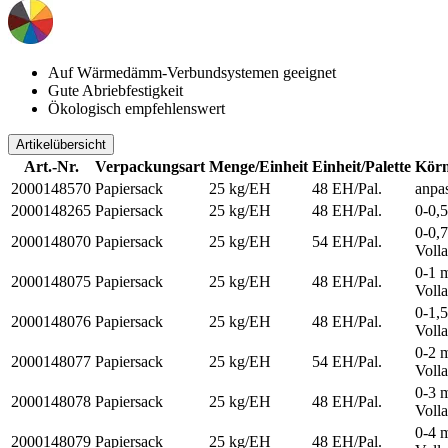
Auf Wärmedämm-Verbundsystemen geeignet
Gute Abriebfestigkeit
Ökologisch empfehlenswert
Artikelübersicht
Art.-Nr.
Verpackungsart
Menge/Einheit
Einheit/Palette
Körn
2000148570
Papiersack
25 kg/EH
48 EH/Pal.
anpa
2000148265
Papiersack
25 kg/EH
48 EH/Pal.
0-0,
0-0,
2000148070
Papiersack
25 kg/EH
54 EH/Pal.
Voll
0-1 
2000148075
Papiersack
25 kg/EH
48 EH/Pal.
Voll
0-1,
2000148076
Papiersack
25 kg/EH
48 EH/Pal.
Voll
0-2 
2000148077
Papiersack
25 kg/EH
54 EH/Pal.
Voll
0-3 
2000148078
Papiersack
25 kg/EH
48 EH/Pal.
Voll
0-4 
2000148079
Papiersack
25 kg/EH
48 EH/Pal.