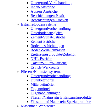
Untergrund-Vorbehandlung
Innen-Anstriche
Aussen-Anstriche
Beschichtungen Pastös
Beschichtungen Trocken
Estriche/Bodensysteme
Untergrundvorbehandlung
Unterbodenausgleich
Zement-Sulfat-Estriche
Zement-Estriche
Bodenbeschichtungen
Boden-Verlaufsmassen
Ergänzungsprodukte/Zubehör
NHL-Estriche
Calcium-Sulfat-Estriche
Estrich-Werkzeuge
Fliesen-/Natursteinsysteme
Untergrundvorbehandlung
Dünnbettmörtel
Mittelbettmörtel
Fugenmörtel
Fugenabdichtungen
Fliesen-/Naturstein-Ergänzungsprodukte
Fliesen- und Naturstein Spezialprodukte
Maschinen/Werkzeuge