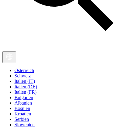
Österreich
Schweiz
Italien (IT)
Italien (DE)
Italien (FR)
Bulgarien
Albanien
Bosnien
Kroatien
Serbien
Slowenien