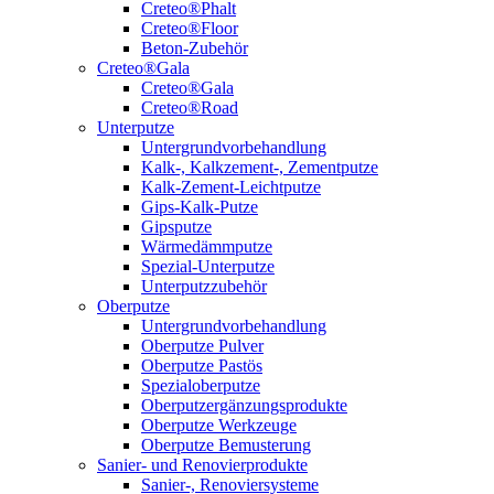
Creteo®Phalt
Creteo®Floor
Beton-Zubehör
Creteo®Gala
Creteo®Gala
Creteo®Road
Unterputze
Untergrundvorbehandlung
Kalk-, Kalkzement-, Zementputze
Kalk-Zement-Leichtputze
Gips-Kalk-Putze
Gipsputze
Wärmedämmputze
Spezial-Unterputze
Unterputzzubehör
Oberputze
Untergrundvorbehandlung
Oberputze Pulver
Oberputze Pastös
Spezialoberputze
Oberputzergänzungsprodukte
Oberputze Werkzeuge
Oberputze Bemusterung
Sanier- und Renovierprodukte
Sanier-, Renoviersysteme