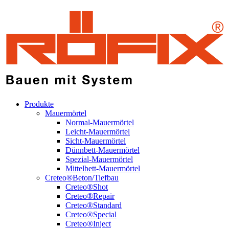
Produkte
Mauermörtel
Normal-Mauermörtel
Leicht-Mauermörtel
Sicht-Mauermörtel
Dünnbett-Mauermörtel
Spezial-Mauermörtel
Mittelbett-Mauermörtel
Creteo®Beton/Tiefbau
Creteo®Shot
Creteo®Repair
Creteo®Standard
Creteo®Special
Creteo®Inject