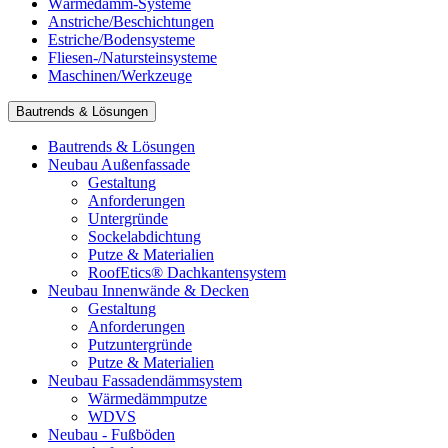
Wärmedämm-Systeme
Anstriche/Beschichtungen
Estriche/Bodensysteme
Fliesen-/Natursteinsysteme
Maschinen/Werkzeuge
Bautrends & Lösungen
Bautrends & Lösungen
Neubau Außenfassade
Gestaltung
Anforderungen
Untergründe
Sockelabdichtung
Putze & Materialien
RoofEtics® Dachkantensystem
Neubau Innenwände & Decken
Gestaltung
Anforderungen
Putzuntergründe
Putze & Materialien
Neubau Fassadendämmsystem
Wärmedämmputze
WDVS
Neubau - Fußböden