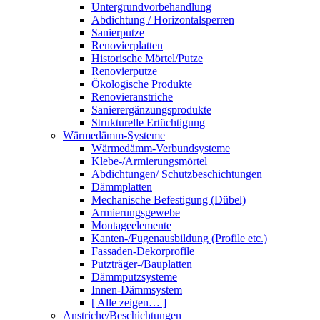
Untergrundvorbehandlung
Abdichtung / Horizontalsperren
Sanierputze
Renovierplatten
Historische Mörtel/Putze
Renovierputze
Ökologische Produkte
Renovieranstriche
Sanierergänzungsprodukte
Strukturelle Ertüchtigung
Wärmedämm-Systeme
Wärmedämm-Verbundsysteme
Klebe-/Armierungsmörtel
Abdichtungen/ Schutzbeschichtungen
Dämmplatten
Mechanische Befestigung (Dübel)
Armierungsgewebe
Montageelemente
Kanten-/Fugenausbildung (Profile etc.)
Fassaden-Dekorprofile
Putzträger-/Bauplatten
Dämmputzsysteme
Innen-Dämmsystem
[ Alle zeigen… ]
Anstriche/Beschichtungen