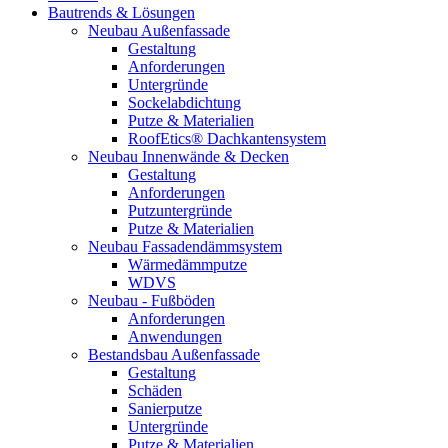
Bautrends & Lösungen
Neubau Außenfassade
Gestaltung
Anforderungen
Untergründe
Sockelabdichtung
Putze & Materialien
RoofEtics® Dachkantensystem
Neubau Innenwände & Decken
Gestaltung
Anforderungen
Putzuntergründe
Putze & Materialien
Neubau Fassadendämmsystem
Wärmedämmputze
WDVS
Neubau - Fußböden
Anforderungen
Anwendungen
Bestandsbau Außenfassade
Gestaltung
Schäden
Sanierputze
Untergründe
Putze & Materialien