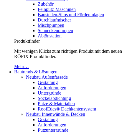
Zubehör
Feinputz-Maschinen
Baustellen-Silos und Förderanlagen
Durchlaufmischer
Mischpumpen
Schneckenpumpen
Abtönstation
Produktfinder
Mit wenigen Klicks zum richtigen Produkt mit dem neuen
RÖFIX Produktfinder.
Mehr…
Bautrends & Lösungen
Neubau Außenfassade
Gestaltung
Anforderungen
Untergründe
Sockelabdichtung
Putze & Materialien
RoofEtics® Dachkantensystem
Neubau Innenwände & Decken
Gestaltung
Anforderungen
Putzuntergründe