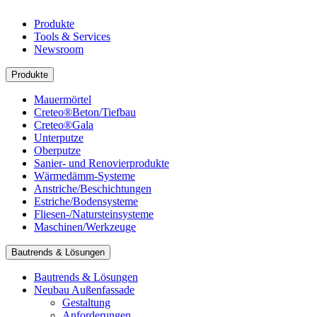
Produkte
Tools & Services
Newsroom
Produkte
Mauermörtel
Creteo®Beton/Tiefbau
Creteo®Gala
Unterputze
Oberputze
Sanier- und Renovierprodukte
Wärmedämm-Systeme
Anstriche/Beschichtungen
Estriche/Bodensysteme
Fliesen-/Natursteinsysteme
Maschinen/Werkzeuge
Bautrends & Lösungen
Bautrends & Lösungen
Neubau Außenfassade
Gestaltung
Anforderungen