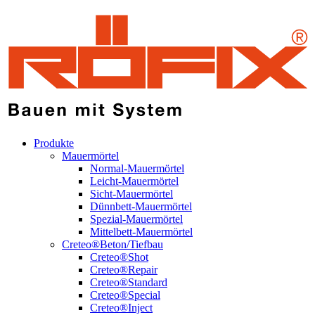
Produkte
Mauermörtel
Normal-Mauermörtel
Leicht-Mauermörtel
Sicht-Mauermörtel
Dünnbett-Mauermörtel
Spezial-Mauermörtel
Mittelbett-Mauermörtel
Creteo®Beton/Tiefbau
Creteo®Shot
Creteo®Repair
Creteo®Standard
Creteo®Special
Creteo®Inject