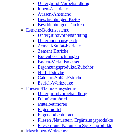
Untergrund-Vorbehandlung
Innen-Anstriche
Aussen-Anstriche
Beschichtungen Pastös
Beschichtungen Trocken
Estriche/Bodensysteme
Untergrundvorbehandlung
Unterbodenausgleich
Zement-Sulfat-Estriche
Zement-Estriche
Bodenbeschichtungen
Boden-Verlaufsmassen
Ergänzungsprodukte/Zubehör
NHL-Estriche
Calcium-Sulfat-Estriche
Estrich-Werkzeuge
Fliesen-/Natursteinsysteme
Untergrundvorbehandlung
Dünnbettmörtel
Mittelbettmörtel
Fugenmörtel
Fugenabdichtungen
Fliesen-/Naturstein-Ergänzungsprodukte
Fliesen- und Naturstein Spezialprodukte
Maschinen/Werkzeuge