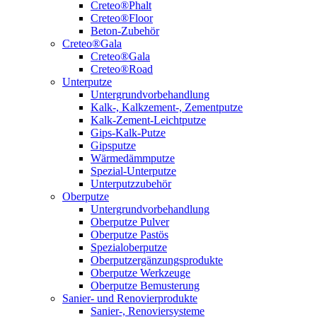
Creteo®Phalt
Creteo®Floor
Beton-Zubehör
Creteo®Gala
Creteo®Gala
Creteo®Road
Unterputze
Untergrundvorbehandlung
Kalk-, Kalkzement-, Zementputze
Kalk-Zement-Leichtputze
Gips-Kalk-Putze
Gipsputze
Wärmedämmputze
Spezial-Unterputze
Unterputzzubehör
Oberputze
Untergrundvorbehandlung
Oberputze Pulver
Oberputze Pastös
Spezialoberputze
Oberputzergänzungsprodukte
Oberputze Werkzeuge
Oberputze Bemusterung
Sanier- und Renovierprodukte
Sanier-, Renoviersysteme