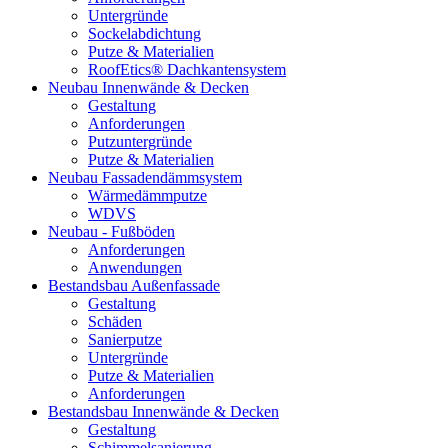
Untergründe
Sockelabdichtung
Putze & Materialien
RoofEtics® Dachkantensystem
Neubau Innenwände & Decken
Gestaltung
Anforderungen
Putzuntergründe
Putze & Materialien
Neubau Fassadendämmsystem
Wärmedämmputze
WDVS
Neubau - Fußböden
Anforderungen
Anwendungen
Bestandsbau Außenfassade
Gestaltung
Schäden
Sanierputze
Untergründe
Putze & Materialien
Anforderungen
Bestandsbau Innenwände & Decken
Gestaltung
Schimmelsanierung