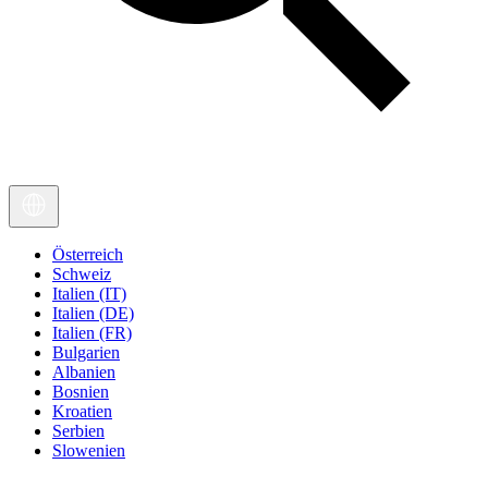
Österreich
Schweiz
Italien (IT)
Italien (DE)
Italien (FR)
Bulgarien
Albanien
Bosnien
Kroatien
Serbien
Slowenien