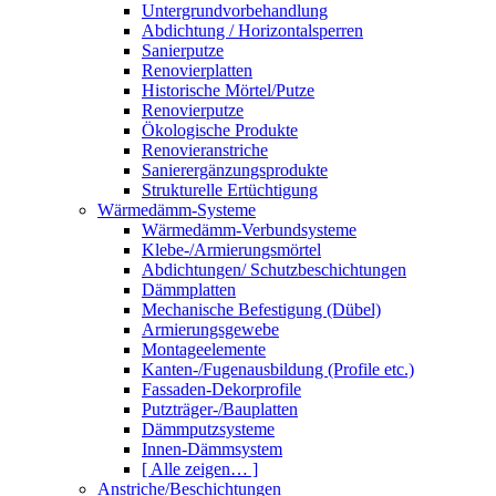
Untergrundvorbehandlung
Abdichtung / Horizontalsperren
Sanierputze
Renovierplatten
Historische Mörtel/Putze
Renovierputze
Ökologische Produkte
Renovieranstriche
Sanierergänzungsprodukte
Strukturelle Ertüchtigung
Wärmedämm-Systeme
Wärmedämm-Verbundsysteme
Klebe-/Armierungsmörtel
Abdichtungen/ Schutzbeschichtungen
Dämmplatten
Mechanische Befestigung (Dübel)
Armierungsgewebe
Montageelemente
Kanten-/Fugenausbildung (Profile etc.)
Fassaden-Dekorprofile
Putzträger-/Bauplatten
Dämmputzsysteme
Innen-Dämmsystem
[ Alle zeigen… ]
Anstriche/Beschichtungen