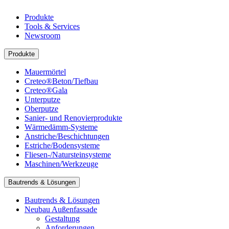
Produkte
Tools & Services
Newsroom
Produkte
Mauermörtel
Creteo®Beton/Tiefbau
Creteo®Gala
Unterputze
Oberputze
Sanier- und Renovierprodukte
Wärmedämm-Systeme
Anstriche/Beschichtungen
Estriche/Bodensysteme
Fliesen-/Natursteinsysteme
Maschinen/Werkzeuge
Bautrends & Lösungen
Bautrends & Lösungen
Neubau Außenfassade
Gestaltung
Anforderungen