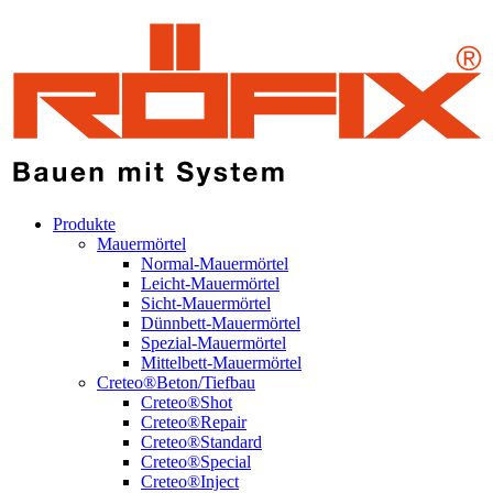
Produkte
Mauermörtel
Normal-Mauermörtel
Leicht-Mauermörtel
Sicht-Mauermörtel
Dünnbett-Mauermörtel
Spezial-Mauermörtel
Mittelbett-Mauermörtel
Creteo®Beton/Tiefbau
Creteo®Shot
Creteo®Repair
Creteo®Standard
Creteo®Special
Creteo®Inject