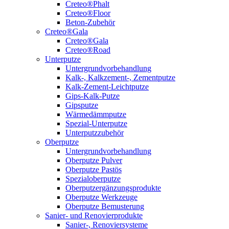
Creteo®Phalt
Creteo®Floor
Beton-Zubehör
Creteo®Gala
Creteo®Gala
Creteo®Road
Unterputze
Untergrundvorbehandlung
Kalk-, Kalkzement-, Zementputze
Kalk-Zement-Leichtputze
Gips-Kalk-Putze
Gipsputze
Wärmedämmputze
Spezial-Unterputze
Unterputzzubehör
Oberputze
Untergrundvorbehandlung
Oberputze Pulver
Oberputze Pastös
Spezialoberputze
Oberputzergänzungsprodukte
Oberputze Werkzeuge
Oberputze Bemusterung
Sanier- und Renovierprodukte
Sanier-, Renoviersysteme