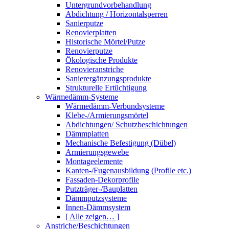
Untergrundvorbehandlung
Abdichtung / Horizontalsperren
Sanierputze
Renovierplatten
Historische Mörtel/Putze
Renovierputze
Ökologische Produkte
Renovieranstriche
Sanierergänzungsprodukte
Strukturelle Ertüchtigung
Wärmedämm-Systeme
Wärmedämm-Verbundsysteme
Klebe-/Armierungsmörtel
Abdichtungen/ Schutzbeschichtungen
Dämmplatten
Mechanische Befestigung (Dübel)
Armierungsgewebe
Montageelemente
Kanten-/Fugenausbildung (Profile etc.)
Fassaden-Dekorprofile
Putzträger-/Bauplatten
Dämmputzsysteme
Innen-Dämmsystem
[ Alle zeigen… ]
Anstriche/Beschichtungen