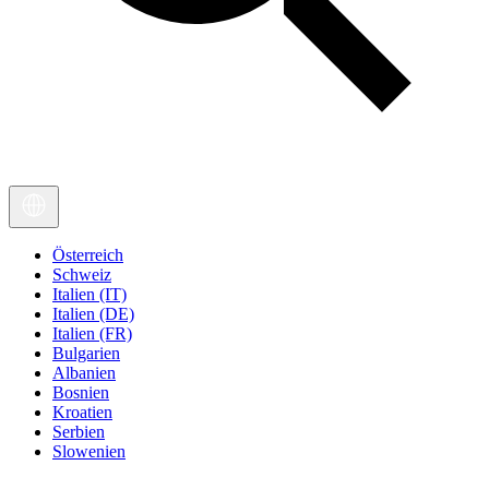
Österreich
Schweiz
Italien (IT)
Italien (DE)
Italien (FR)
Bulgarien
Albanien
Bosnien
Kroatien
Serbien
Slowenien