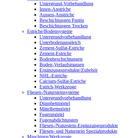
Untergrund-Vorbehandlung
Innen-Anstriche
Aussen-Anstriche
Beschichtungen Pastös
Beschichtungen Trocken
Estriche/Bodensysteme
Untergrundvorbehandlung
Unterbodenausgleich
Zement-Sulfat-Estriche
Zement-Estriche
Bodenbeschichtungen
Boden-Verlaufsmassen
Ergänzungsprodukte/Zubehör
NHL-Estriche
Calcium-Sulfat-Estriche
Estrich-Werkzeuge
Fliesen-/Natursteinsysteme
Untergrundvorbehandlung
Dünnbettmörtel
Mittelbettmörtel
Fugenmörtel
Fugenabdichtungen
Fliesen-/Naturstein-Ergänzungsprodukte
Fliesen- und Naturstein Spezialprodukte
Maschinen/Werkzeuge