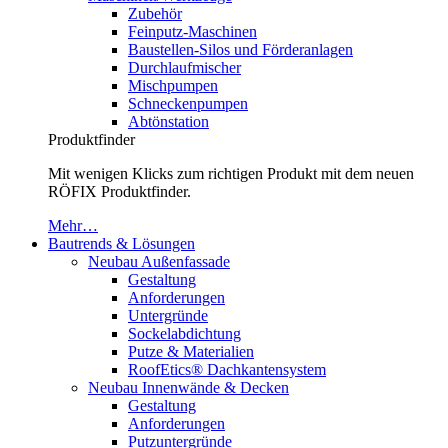
Zubehör
Feinputz-Maschinen
Baustellen-Silos und Förderanlagen
Durchlaufmischer
Mischpumpen
Schneckenpumpen
Abtönstation
Produktfinder
Mit wenigen Klicks zum richtigen Produkt mit dem neuen
RÖFIX Produktfinder.
Mehr…
Bautrends & Lösungen
Neubau Außenfassade
Gestaltung
Anforderungen
Untergründe
Sockelabdichtung
Putze & Materialien
RoofEtics® Dachkantensystem
Neubau Innenwände & Decken
Gestaltung
Anforderungen
Putzuntergründe