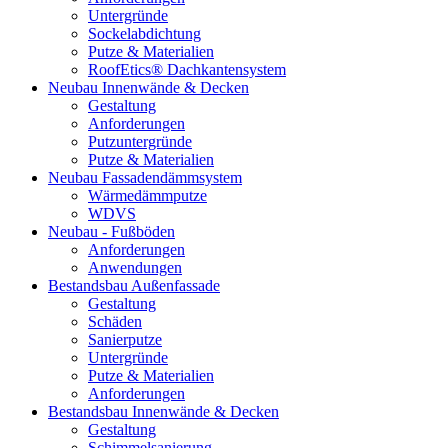
Untergründe
Sockelabdichtung
Putze & Materialien
RoofEtics® Dachkantensystem
Neubau Innenwände & Decken
Gestaltung
Anforderungen
Putzuntergründe
Putze & Materialien
Neubau Fassadendämmsystem
Wärmedämmputze
WDVS
Neubau - Fußböden
Anforderungen
Anwendungen
Bestandsbau Außenfassade
Gestaltung
Schäden
Sanierputze
Untergründe
Putze & Materialien
Anforderungen
Bestandsbau Innenwände & Decken
Gestaltung
Schimmelsanierung