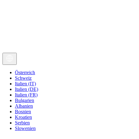
Österreich
Schweiz
Italien (IT)
Italien (DE)
Italien (FR)
Bulgarien
Albanien
Bosnien
Kroatien
Serbien
Slowenien