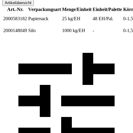
Artikelübersicht
Art.-Nr.
Verpackungsart
Menge/Einheit
Einheit/Palette
Körn
2000583182
Papiersack
25 kg/EH
48 EH/Pal.
0-1,
2000148049
Silo
1000 kg/EH
-
0-1,