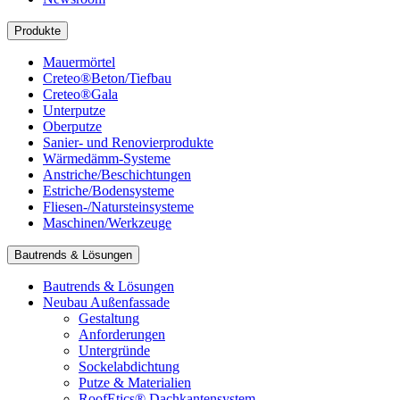
Produkte
Mauermörtel
Creteo®Beton/Tiefbau
Creteo®Gala
Unterputze
Oberputze
Sanier- und Renovierprodukte
Wärmedämm-Systeme
Anstriche/Beschichtungen
Estriche/Bodensysteme
Fliesen-/Natursteinsysteme
Maschinen/Werkzeuge
Bautrends & Lösungen
Bautrends & Lösungen
Neubau Außenfassade
Gestaltung
Anforderungen
Untergründe
Sockelabdichtung
Putze & Materialien
RoofEtics® Dachkantensystem