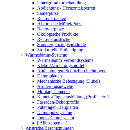
Untergrundvorbehandlung
Abdichtung / Horizontalsperren
Sanierputze
Renovierplatten
Historische Mörtel/Putze
Renovierputze
Ökologische Produkte
Renovieranstriche
Sanierergänzungsprodukte
Strukturelle Ertüchtigung
Wärmedämm-Systeme
Wärmedämm-Verbundsysteme
Klebe-/Armierungsmörtel
Abdichtungen/ Schutzbeschichtungen
Dämmplatten
Mechanische Befestigung (Dübel)
Armierungsgewebe
Montageelemente
Kanten-/Fugenausbildung (Profile etc.)
Fassaden-Dekorprofile
Putzträger-/Bauplatten
Dämmputzsysteme
Innen-Dämmsystem
[ Alle zeigen… ]
Anstriche/Beschichtungen