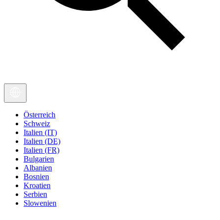
Österreich
Schweiz
Italien (IT)
Italien (DE)
Italien (FR)
Bulgarien
Albanien
Bosnien
Kroatien
Serbien
Slowenien