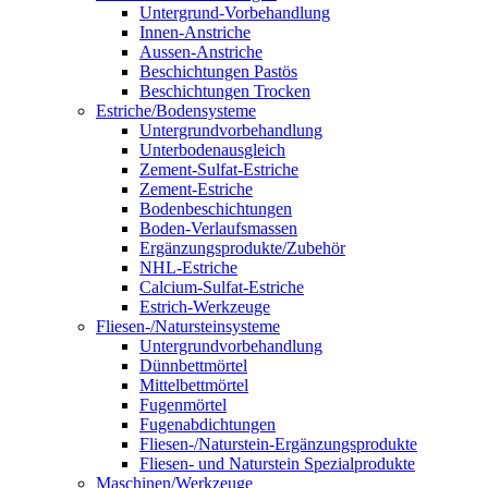
Untergrund-Vorbehandlung
Innen-Anstriche
Aussen-Anstriche
Beschichtungen Pastös
Beschichtungen Trocken
Estriche/Bodensysteme
Untergrundvorbehandlung
Unterbodenausgleich
Zement-Sulfat-Estriche
Zement-Estriche
Bodenbeschichtungen
Boden-Verlaufsmassen
Ergänzungsprodukte/Zubehör
NHL-Estriche
Calcium-Sulfat-Estriche
Estrich-Werkzeuge
Fliesen-/Natursteinsysteme
Untergrundvorbehandlung
Dünnbettmörtel
Mittelbettmörtel
Fugenmörtel
Fugenabdichtungen
Fliesen-/Naturstein-Ergänzungsprodukte
Fliesen- und Naturstein Spezialprodukte
Maschinen/Werkzeuge