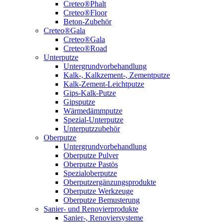
Creteo®Phalt
Creteo®Floor
Beton-Zubehör
Creteo®Gala
Creteo®Gala
Creteo®Road
Unterputze
Untergrundvorbehandlung
Kalk-, Kalkzement-, Zementputze
Kalk-Zement-Leichtputze
Gips-Kalk-Putze
Gipsputze
Wärmedämmputze
Spezial-Unterputze
Unterputzzubehör
Oberputze
Untergrundvorbehandlung
Oberputze Pulver
Oberputze Pastös
Spezialoberputze
Oberputzergänzungsprodukte
Oberputze Werkzeuge
Oberputze Bemusterung
Sanier- und Renovierprodukte
Sanier-, Renoviersysteme