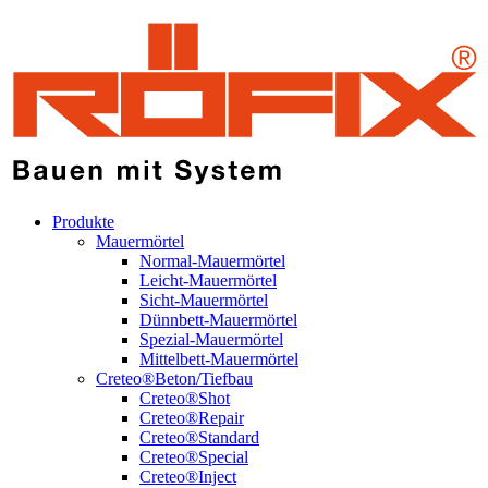
Produkte
Mauermörtel
Normal-Mauermörtel
Leicht-Mauermörtel
Sicht-Mauermörtel
Dünnbett-Mauermörtel
Spezial-Mauermörtel
Mittelbett-Mauermörtel
Creteo®Beton/Tiefbau
Creteo®Shot
Creteo®Repair
Creteo®Standard
Creteo®Special
Creteo®Inject