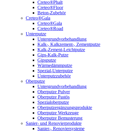
Creteo®Phalt
Creteo®Floor
Beton-Zubehör
Creteo®Gala
Creteo®Gala
Creteo®Road
Unterputze
Untergrundvorbehandlung
Kalk-, Kalkzement-, Zementputze
Kalk-Zement-Leichtputze
Gips-Kalk-Putze
Gipsputze
Wärmedämmputze
Spezial-Unterputze
Unterputzzubehör
Oberputze
Untergrundvorbehandlung
Oberputze Pulver
Oberputze Pastös
Spezialoberputze
Oberputzergänzungsprodukte
Oberputze Werkzeuge
Oberputze Bemusterung
Sanier- und Renovierprodukte
Sanier-, Renoviersysteme