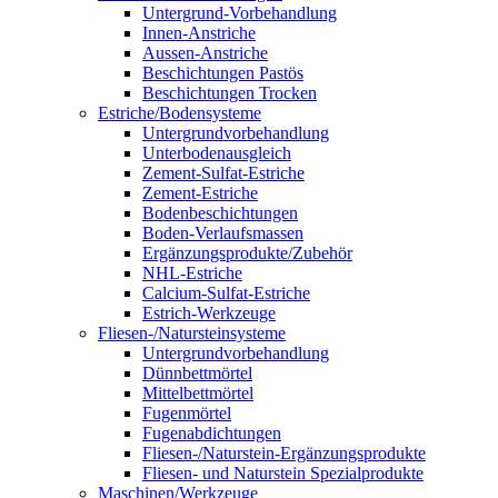
Untergrund-Vorbehandlung
Innen-Anstriche
Aussen-Anstriche
Beschichtungen Pastös
Beschichtungen Trocken
Estriche/Bodensysteme
Untergrundvorbehandlung
Unterbodenausgleich
Zement-Sulfat-Estriche
Zement-Estriche
Bodenbeschichtungen
Boden-Verlaufsmassen
Ergänzungsprodukte/Zubehör
NHL-Estriche
Calcium-Sulfat-Estriche
Estrich-Werkzeuge
Fliesen-/Natursteinsysteme
Untergrundvorbehandlung
Dünnbettmörtel
Mittelbettmörtel
Fugenmörtel
Fugenabdichtungen
Fliesen-/Naturstein-Ergänzungsprodukte
Fliesen- und Naturstein Spezialprodukte
Maschinen/Werkzeuge