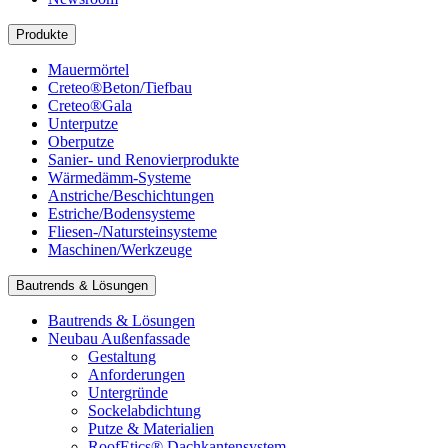
Produkte
Mauermörtel
Creteo®Beton/Tiefbau
Creteo®Gala
Unterputze
Oberputze
Sanier- und Renovierprodukte
Wärmedämm-Systeme
Anstriche/Beschichtungen
Estriche/Bodensysteme
Fliesen-/Natursteinsysteme
Maschinen/Werkzeuge
Bautrends & Lösungen
Bautrends & Lösungen
Neubau Außenfassade
Gestaltung
Anforderungen
Untergründe
Sockelabdichtung
Putze & Materialien
RoofEtics® Dachkantensystem