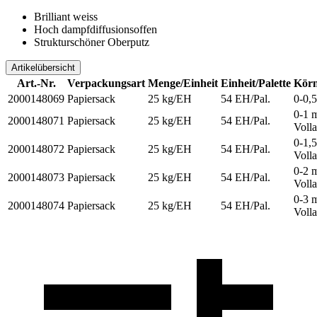
Brilliant weiss
Hoch dampfdiffusionsoffen
Strukturschöner Oberputz
Artikelübersicht
Art.-Nr.
Verpackungsart
Menge/Einheit
Einheit/Palette
Körn
2000148069
Papiersack
25 kg/EH
54 EH/Pal.
0-0,
0-1 
2000148071
Papiersack
25 kg/EH
54 EH/Pal.
Voll
0-1,
2000148072
Papiersack
25 kg/EH
54 EH/Pal.
Voll
0-2 
2000148073
Papiersack
25 kg/EH
54 EH/Pal.
Voll
0-3 
2000148074
Papiersack
25 kg/EH
54 EH/Pal.
Voll