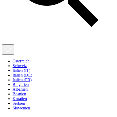
Österreich
Schweiz
Italien (IT)
Italien (DE)
Italien (FR)
Bulgarien
Albanien
Bosnien
Kroatien
Serbien
Slowenien