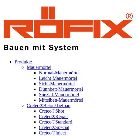
Produkte
Mauermörtel
Normal-Mauermörtel
Leicht-Mauermörtel
Sicht-Mauermörtel
Dünnbett-Mauermörtel
Spezial-Mauermörtel
Mittelbett-Mauermörtel
Creteo®Beton/Tiefbau
Creteo®Shot
Creteo®Repair
Creteo®Standard
Creteo®Special
Creteo®Inject