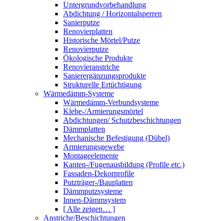
Untergrundvorbehandlung
Abdichtung / Horizontalsperren
Sanierputze
Renovierplatten
Historische Mörtel/Putze
Renovierputze
Ökologische Produkte
Renovieranstriche
Sanierergänzungsprodukte
Strukturelle Ertüchtigung
Wärmedämm-Systeme
Wärmedämm-Verbundsysteme
Klebe-/Armierungsmörtel
Abdichtungen/ Schutzbeschichtungen
Dämmplatten
Mechanische Befestigung (Dübel)
Armierungsgewebe
Montageelemente
Kanten-/Fugenausbildung (Profile etc.)
Fassaden-Dekorprofile
Putzträger-/Bauplatten
Dämmputzsysteme
Innen-Dämmsystem
[ Alle zeigen… ]
Anstriche/Beschichtungen