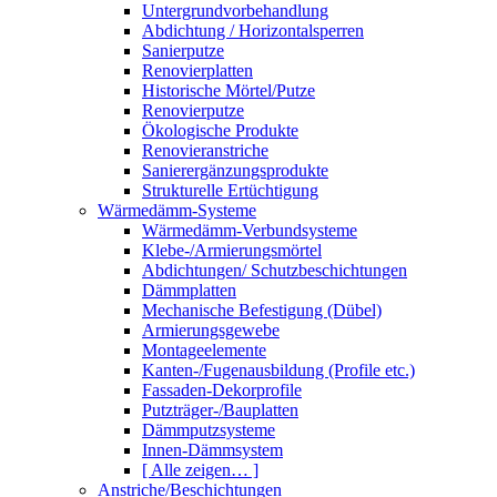
Untergrundvorbehandlung
Abdichtung / Horizontalsperren
Sanierputze
Renovierplatten
Historische Mörtel/Putze
Renovierputze
Ökologische Produkte
Renovieranstriche
Sanierergänzungsprodukte
Strukturelle Ertüchtigung
Wärmedämm-Systeme
Wärmedämm-Verbundsysteme
Klebe-/Armierungsmörtel
Abdichtungen/ Schutzbeschichtungen
Dämmplatten
Mechanische Befestigung (Dübel)
Armierungsgewebe
Montageelemente
Kanten-/Fugenausbildung (Profile etc.)
Fassaden-Dekorprofile
Putzträger-/Bauplatten
Dämmputzsysteme
Innen-Dämmsystem
[ Alle zeigen… ]
Anstriche/Beschichtungen