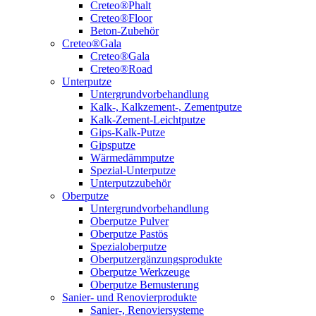
Creteo®Phalt
Creteo®Floor
Beton-Zubehör
Creteo®Gala
Creteo®Gala
Creteo®Road
Unterputze
Untergrundvorbehandlung
Kalk-, Kalkzement-, Zementputze
Kalk-Zement-Leichtputze
Gips-Kalk-Putze
Gipsputze
Wärmedämmputze
Spezial-Unterputze
Unterputzzubehör
Oberputze
Untergrundvorbehandlung
Oberputze Pulver
Oberputze Pastös
Spezialoberputze
Oberputzergänzungsprodukte
Oberputze Werkzeuge
Oberputze Bemusterung
Sanier- und Renovierprodukte
Sanier-, Renoviersysteme