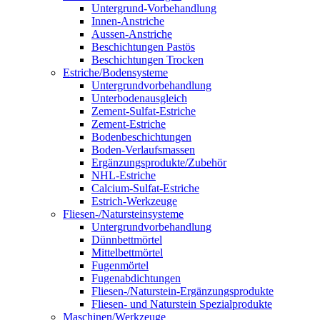
Untergrund-Vorbehandlung
Innen-Anstriche
Aussen-Anstriche
Beschichtungen Pastös
Beschichtungen Trocken
Estriche/Bodensysteme
Untergrundvorbehandlung
Unterbodenausgleich
Zement-Sulfat-Estriche
Zement-Estriche
Bodenbeschichtungen
Boden-Verlaufsmassen
Ergänzungsprodukte/Zubehör
NHL-Estriche
Calcium-Sulfat-Estriche
Estrich-Werkzeuge
Fliesen-/Natursteinsysteme
Untergrundvorbehandlung
Dünnbettmörtel
Mittelbettmörtel
Fugenmörtel
Fugenabdichtungen
Fliesen-/Naturstein-Ergänzungsprodukte
Fliesen- und Naturstein Spezialprodukte
Maschinen/Werkzeuge