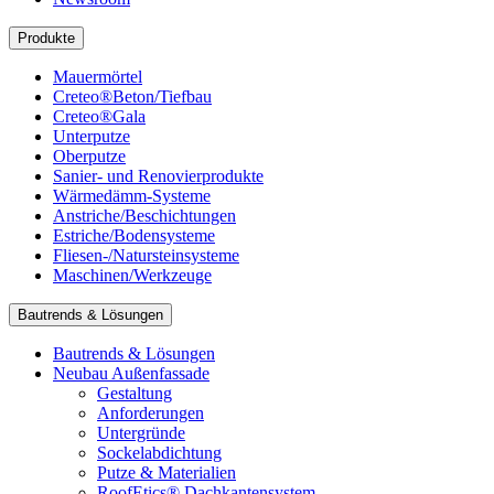
Produkte
Mauermörtel
Creteo®Beton/Tiefbau
Creteo®Gala
Unterputze
Oberputze
Sanier- und Renovierprodukte
Wärmedämm-Systeme
Anstriche/Beschichtungen
Estriche/Bodensysteme
Fliesen-/Natursteinsysteme
Maschinen/Werkzeuge
Bautrends & Lösungen
Bautrends & Lösungen
Neubau Außenfassade
Gestaltung
Anforderungen
Untergründe
Sockelabdichtung
Putze & Materialien
RoofEtics® Dachkantensystem