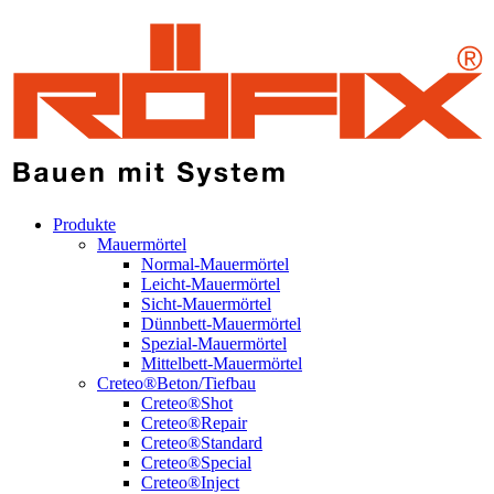
Produkte
Mauermörtel
Normal-Mauermörtel
Leicht-Mauermörtel
Sicht-Mauermörtel
Dünnbett-Mauermörtel
Spezial-Mauermörtel
Mittelbett-Mauermörtel
Creteo®Beton/Tiefbau
Creteo®Shot
Creteo®Repair
Creteo®Standard
Creteo®Special
Creteo®Inject