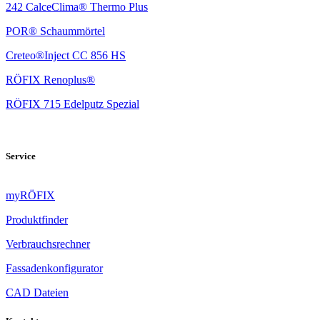
242 CalceClima® Thermo Plus
POR® Schaummörtel
Creteo®Inject CC 856 HS
RÖFIX Renoplus®
RÖFIX 715 Edelputz Spezial
Service
myRÖFIX
Produktfinder
Verbrauchsrechner
Fassadenkonfigurator
CAD Dateien