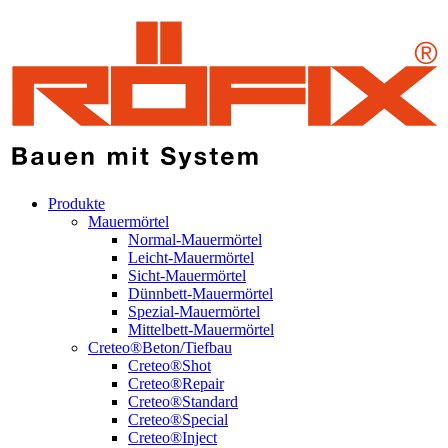
Produkte
Mauermörtel
Normal-Mauermörtel
Leicht-Mauermörtel
Sicht-Mauermörtel
Dünnbett-Mauermörtel
Spezial-Mauermörtel
Mittelbett-Mauermörtel
Creteo®Beton/Tiefbau
Creteo®Shot
Creteo®Repair
Creteo®Standard
Creteo®Special
Creteo®Inject