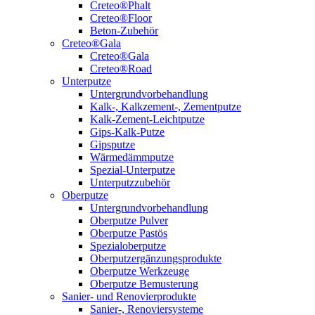
Creteo®Phalt
Creteo®Floor
Beton-Zubehör
Creteo®Gala
Creteo®Gala
Creteo®Road
Unterputze
Untergrundvorbehandlung
Kalk-, Kalkzement-, Zementputze
Kalk-Zement-Leichtputze
Gips-Kalk-Putze
Gipsputze
Wärmedämmputze
Spezial-Unterputze
Unterputzzubehör
Oberputze
Untergrundvorbehandlung
Oberputze Pulver
Oberputze Pastös
Spezialoberputze
Oberputzergänzungsprodukte
Oberputze Werkzeuge
Oberputze Bemusterung
Sanier- und Renovierprodukte
Sanier-, Renoviersysteme