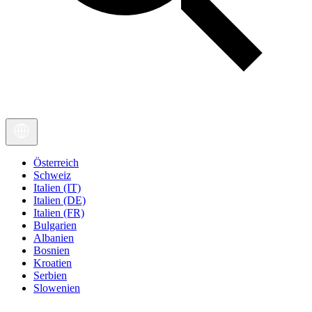
Österreich
Schweiz
Italien (IT)
Italien (DE)
Italien (FR)
Bulgarien
Albanien
Bosnien
Kroatien
Serbien
Slowenien