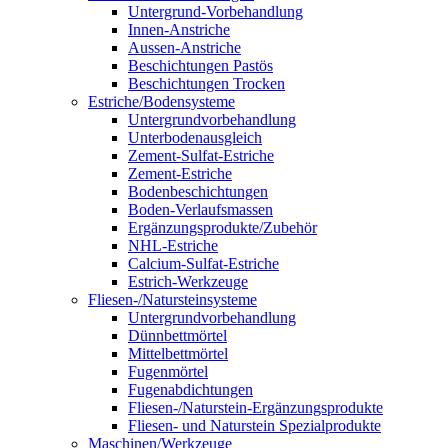
Untergrund-Vorbehandlung
Innen-Anstriche
Aussen-Anstriche
Beschichtungen Pastös
Beschichtungen Trocken
Estriche/Bodensysteme
Untergrundvorbehandlung
Unterbodenausgleich
Zement-Sulfat-Estriche
Zement-Estriche
Bodenbeschichtungen
Boden-Verlaufsmassen
Ergänzungsprodukte/Zubehör
NHL-Estriche
Calcium-Sulfat-Estriche
Estrich-Werkzeuge
Fliesen-/Natursteinsysteme
Untergrundvorbehandlung
Dünnbettmörtel
Mittelbettmörtel
Fugenmörtel
Fugenabdichtungen
Fliesen-/Naturstein-Ergänzungsprodukte
Fliesen- und Naturstein Spezialprodukte
Maschinen/Werkzeuge