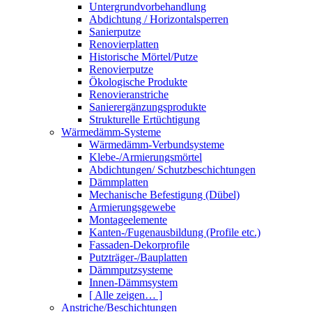
Untergrundvorbehandlung
Abdichtung / Horizontalsperren
Sanierputze
Renovierplatten
Historische Mörtel/Putze
Renovierputze
Ökologische Produkte
Renovieranstriche
Sanierergänzungsprodukte
Strukturelle Ertüchtigung
Wärmedämm-Systeme
Wärmedämm-Verbundsysteme
Klebe-/Armierungsmörtel
Abdichtungen/ Schutzbeschichtungen
Dämmplatten
Mechanische Befestigung (Dübel)
Armierungsgewebe
Montageelemente
Kanten-/Fugenausbildung (Profile etc.)
Fassaden-Dekorprofile
Putzträger-/Bauplatten
Dämmputzsysteme
Innen-Dämmsystem
[ Alle zeigen… ]
Anstriche/Beschichtungen