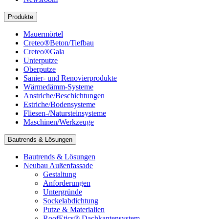
Produkte
Mauermörtel
Creteo®Beton/Tiefbau
Creteo®Gala
Unterputze
Oberputze
Sanier- und Renovierprodukte
Wärmedämm-Systeme
Anstriche/Beschichtungen
Estriche/Bodensysteme
Fliesen-/Natursteinsysteme
Maschinen/Werkzeuge
Bautrends & Lösungen
Bautrends & Lösungen
Neubau Außenfassade
Gestaltung
Anforderungen
Untergründe
Sockelabdichtung
Putze & Materialien
RoofEtics® Dachkantensystem