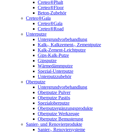
Creteo®Phalt
Creteo®Floor
Beton-Zubehör
Creteo®Gala
Creteo®Gala
Creteo®Road
Unterputze
Untergrundvorbehandlung
Kalk-, Kalkzement-, Zementputze
Kalk-Zement-Leichtputze
Gips-Kalk-Putze
Gipsputze
Wärmedämmputze
Spezial-Unterputze
Unterputzzubehör
Oberputze
Untergrundvorbehandlung
Oberputze Pulver
Oberputze Pastös
Spezialoberputze
Oberputzergänzungsprodukte
Oberputze Werkzeuge
Oberputze Bemusterung
Sanier- und Renovierprodukte
Sanier-, Renoviersysteme