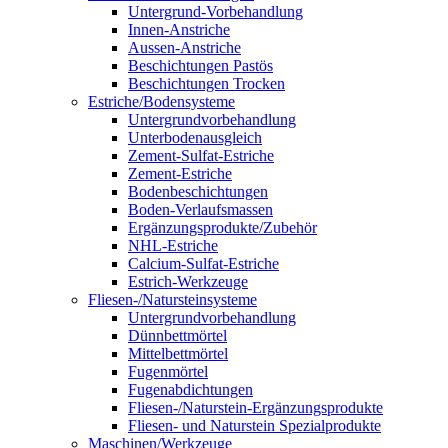
Untergrund-Vorbehandlung
Innen-Anstriche
Aussen-Anstriche
Beschichtungen Pastös
Beschichtungen Trocken
Estriche/Bodensysteme
Untergrundvorbehandlung
Unterbodenausgleich
Zement-Sulfat-Estriche
Zement-Estriche
Bodenbeschichtungen
Boden-Verlaufsmassen
Ergänzungsprodukte/Zubehör
NHL-Estriche
Calcium-Sulfat-Estriche
Estrich-Werkzeuge
Fliesen-/Natursteinsysteme
Untergrundvorbehandlung
Dünnbettmörtel
Mittelbettmörtel
Fugenmörtel
Fugenabdichtungen
Fliesen-/Naturstein-Ergänzungsprodukte
Fliesen- und Naturstein Spezialprodukte
Maschinen/Werkzeuge