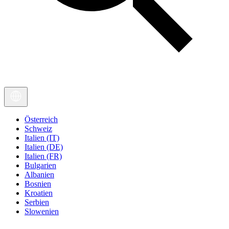
Österreich
Schweiz
Italien (IT)
Italien (DE)
Italien (FR)
Bulgarien
Albanien
Bosnien
Kroatien
Serbien
Slowenien