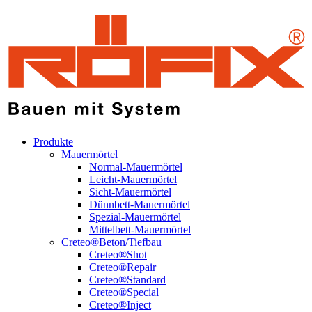
Produkte
Mauermörtel
Normal-Mauermörtel
Leicht-Mauermörtel
Sicht-Mauermörtel
Dünnbett-Mauermörtel
Spezial-Mauermörtel
Mittelbett-Mauermörtel
Creteo®Beton/Tiefbau
Creteo®Shot
Creteo®Repair
Creteo®Standard
Creteo®Special
Creteo®Inject