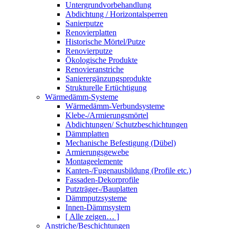
Untergrundvorbehandlung
Abdichtung / Horizontalsperren
Sanierputze
Renovierplatten
Historische Mörtel/Putze
Renovierputze
Ökologische Produkte
Renovieranstriche
Sanierergänzungsprodukte
Strukturelle Ertüchtigung
Wärmedämm-Systeme
Wärmedämm-Verbundsysteme
Klebe-/Armierungsmörtel
Abdichtungen/ Schutzbeschichtungen
Dämmplatten
Mechanische Befestigung (Dübel)
Armierungsgewebe
Montageelemente
Kanten-/Fugenausbildung (Profile etc.)
Fassaden-Dekorprofile
Putzträger-/Bauplatten
Dämmputzsysteme
Innen-Dämmsystem
[ Alle zeigen… ]
Anstriche/Beschichtungen