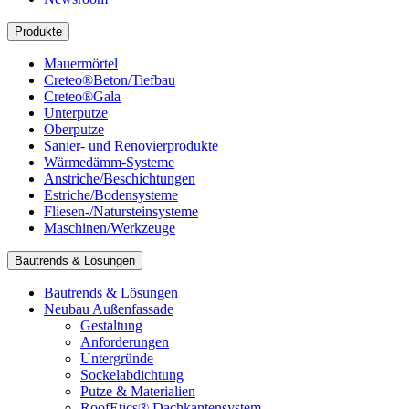
Produkte
Mauermörtel
Creteo®Beton/Tiefbau
Creteo®Gala
Unterputze
Oberputze
Sanier- und Renovierprodukte
Wärmedämm-Systeme
Anstriche/Beschichtungen
Estriche/Bodensysteme
Fliesen-/Natursteinsysteme
Maschinen/Werkzeuge
Bautrends & Lösungen
Bautrends & Lösungen
Neubau Außenfassade
Gestaltung
Anforderungen
Untergründe
Sockelabdichtung
Putze & Materialien
RoofEtics® Dachkantensystem