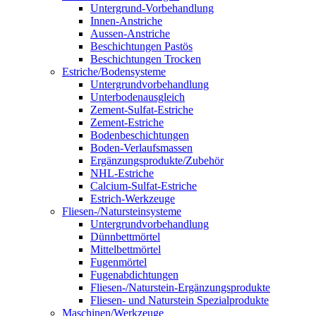
Untergrund-Vorbehandlung
Innen-Anstriche
Aussen-Anstriche
Beschichtungen Pastös
Beschichtungen Trocken
Estriche/Bodensysteme
Untergrundvorbehandlung
Unterbodenausgleich
Zement-Sulfat-Estriche
Zement-Estriche
Bodenbeschichtungen
Boden-Verlaufsmassen
Ergänzungsprodukte/Zubehör
NHL-Estriche
Calcium-Sulfat-Estriche
Estrich-Werkzeuge
Fliesen-/Natursteinsysteme
Untergrundvorbehandlung
Dünnbettmörtel
Mittelbettmörtel
Fugenmörtel
Fugenabdichtungen
Fliesen-/Naturstein-Ergänzungsprodukte
Fliesen- und Naturstein Spezialprodukte
Maschinen/Werkzeuge