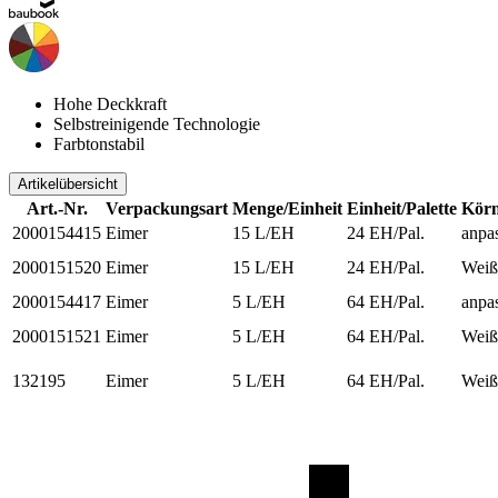
Hohe Deckkraft
Selbstreinigende Technologie
Farbtonstabil
Artikelübersicht
Art.-Nr.
Verpackungsart
Menge/Einheit
Einheit/Palette
Körn
2000154415
Eimer
15 L/EH
24 EH/Pal.
anpa
2000151520
Eimer
15 L/EH
24 EH/Pal.
Weiß
2000154417
Eimer
5 L/EH
64 EH/Pal.
anpa
2000151521
Eimer
5 L/EH
64 EH/Pal.
Weiß
132195
Eimer
5 L/EH
64 EH/Pal.
Weiß