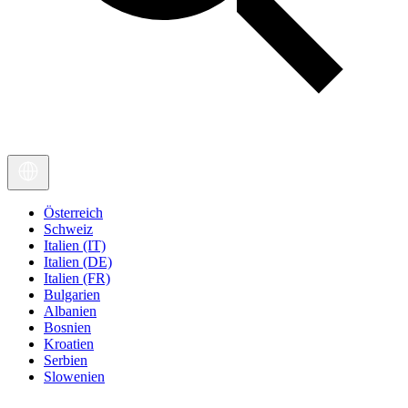
Österreich
Schweiz
Italien (IT)
Italien (DE)
Italien (FR)
Bulgarien
Albanien
Bosnien
Kroatien
Serbien
Slowenien