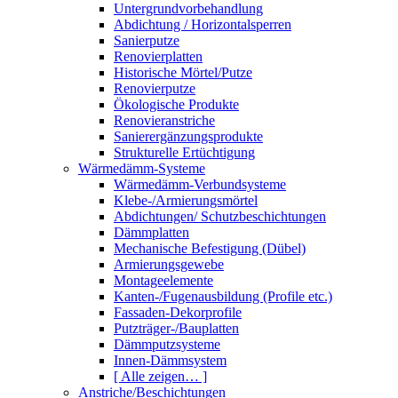
Untergrundvorbehandlung
Abdichtung / Horizontalsperren
Sanierputze
Renovierplatten
Historische Mörtel/Putze
Renovierputze
Ökologische Produkte
Renovieranstriche
Sanierergänzungsprodukte
Strukturelle Ertüchtigung
Wärmedämm-Systeme
Wärmedämm-Verbundsysteme
Klebe-/Armierungsmörtel
Abdichtungen/ Schutzbeschichtungen
Dämmplatten
Mechanische Befestigung (Dübel)
Armierungsgewebe
Montageelemente
Kanten-/Fugenausbildung (Profile etc.)
Fassaden-Dekorprofile
Putzträger-/Bauplatten
Dämmputzsysteme
Innen-Dämmsystem
[ Alle zeigen… ]
Anstriche/Beschichtungen