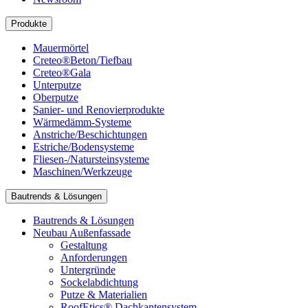
Produkte
Mauermörtel
Creteo®Beton/Tiefbau
Creteo®Gala
Unterputze
Oberputze
Sanier- und Renovierprodukte
Wärmedämm-Systeme
Anstriche/Beschichtungen
Estriche/Bodensysteme
Fliesen-/Natursteinsysteme
Maschinen/Werkzeuge
Bautrends & Lösungen
Bautrends & Lösungen
Neubau Außenfassade
Gestaltung
Anforderungen
Untergründe
Sockelabdichtung
Putze & Materialien
RoofEtics® Dachkantensystem