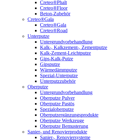
Creteo®Phalt
Creteo®Floor
Beton-Zubehör
Creteo®Gala
Creteo®Gala
Creteo®Road
Unterputze
Untergrundvorbehandlung
Kalk-, Kalkzement-, Zementputze
Kalk-Zement-Leichtputze
Gips-Kalk-Putze
Gipsputze
Wärmedämmputze
Spezial-Unterputze
Unterputzzubehör
Oberputze
Untergrundvorbehandlung
Oberputze Pulver
Oberputze Pastös
Spezialoberputze
Oberputzergänzungsprodukte
Oberputze Werkzeuge
Oberputze Bemusterung
Sanier- und Renovierprodukte
Sanier-, Renoviersysteme