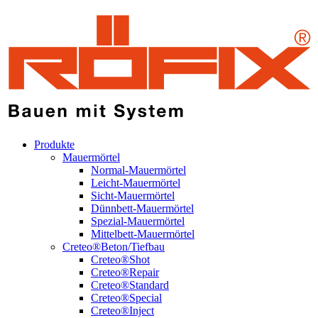
Produkte
Mauermörtel
Normal-Mauermörtel
Leicht-Mauermörtel
Sicht-Mauermörtel
Dünnbett-Mauermörtel
Spezial-Mauermörtel
Mittelbett-Mauermörtel
Creteo®Beton/Tiefbau
Creteo®Shot
Creteo®Repair
Creteo®Standard
Creteo®Special
Creteo®Inject