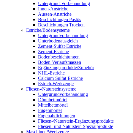
Untergrund-Vorbehandlung
Innen-Anstriche
Aussen-Anstriche
Beschichtungen Pastös
Beschichtungen Trocken
Estriche/Bodensysteme
Untergrundvorbehandlung
Unterbodenausgleich
Zement-Sulfat-Estriche
Zement-Estriche
Bodenbeschichtungen
Boden-Verlaufsmassen
Ergänzungsprodukte/Zubehör
NHL-Estriche
Calcium-Sulfat-Estriche
Estrich-Werkzeuge
Fliesen-/Natursteinsysteme
Untergrundvorbehandlung
Dünnbettmörtel
Mittelbettmörtel
Fugenmörtel
Fugenabdichtungen
Fliesen-/Naturstein-Ergänzungsprodukte
Fliesen- und Naturstein Spezialprodukte
Maschinen/Werkzeuge