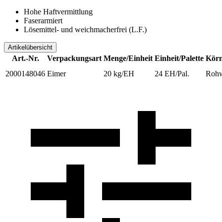
Hohe Haftvermittlung
Faserarmiert
Lösemittel- und weichmacherfrei (L.F.)
Artikelübersicht
Art.-Nr.
Verpackungsart
Menge/Einheit
Einheit/Palette
Körn
2000148046
Eimer
20 kg/EH
24 EH/Pal.
Roh