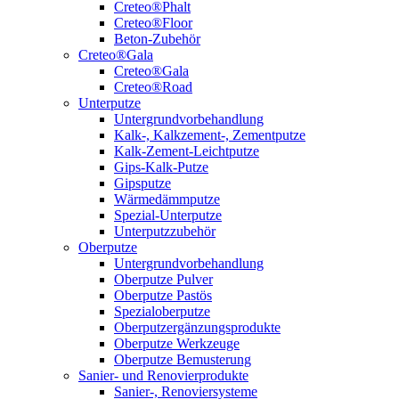
Creteo®Phalt
Creteo®Floor
Beton-Zubehör
Creteo®Gala
Creteo®Gala
Creteo®Road
Unterputze
Untergrundvorbehandlung
Kalk-, Kalkzement-, Zementputze
Kalk-Zement-Leichtputze
Gips-Kalk-Putze
Gipsputze
Wärmedämmputze
Spezial-Unterputze
Unterputzzubehör
Oberputze
Untergrundvorbehandlung
Oberputze Pulver
Oberputze Pastös
Spezialoberputze
Oberputzergänzungsprodukte
Oberputze Werkzeuge
Oberputze Bemusterung
Sanier- und Renovierprodukte
Sanier-, Renoviersysteme