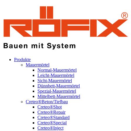
Produkte
Mauermörtel
Normal-Mauermörtel
Leicht-Mauermörtel
Sicht-Mauermörtel
Dünnbett-Mauermörtel
Spezial-Mauermörtel
Mittelbett-Mauermörtel
Creteo®Beton/Tiefbau
Creteo®Shot
Creteo®Repair
Creteo®Standard
Creteo®Special
Creteo®Inject