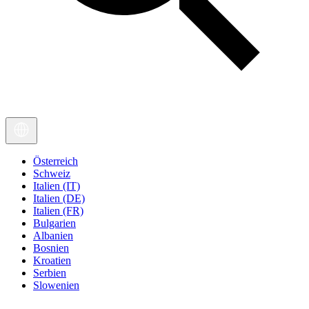
Österreich
Schweiz
Italien (IT)
Italien (DE)
Italien (FR)
Bulgarien
Albanien
Bosnien
Kroatien
Serbien
Slowenien