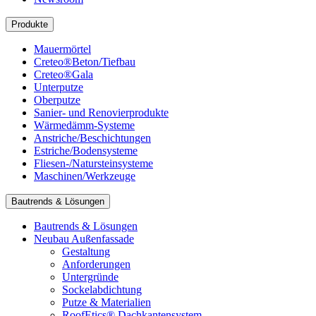
Produkte
Mauermörtel
Creteo®Beton/Tiefbau
Creteo®Gala
Unterputze
Oberputze
Sanier- und Renovierprodukte
Wärmedämm-Systeme
Anstriche/Beschichtungen
Estriche/Bodensysteme
Fliesen-/Natursteinsysteme
Maschinen/Werkzeuge
Bautrends & Lösungen
Bautrends & Lösungen
Neubau Außenfassade
Gestaltung
Anforderungen
Untergründe
Sockelabdichtung
Putze & Materialien
RoofEtics® Dachkantensystem