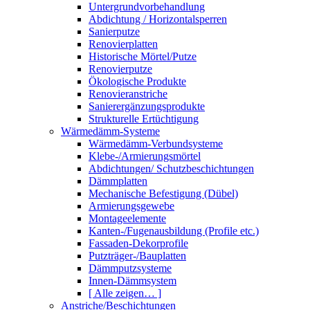
Untergrundvorbehandlung
Abdichtung / Horizontalsperren
Sanierputze
Renovierplatten
Historische Mörtel/Putze
Renovierputze
Ökologische Produkte
Renovieranstriche
Sanierergänzungsprodukte
Strukturelle Ertüchtigung
Wärmedämm-Systeme
Wärmedämm-Verbundsysteme
Klebe-/Armierungsmörtel
Abdichtungen/ Schutzbeschichtungen
Dämmplatten
Mechanische Befestigung (Dübel)
Armierungsgewebe
Montageelemente
Kanten-/Fugenausbildung (Profile etc.)
Fassaden-Dekorprofile
Putzträger-/Bauplatten
Dämmputzsysteme
Innen-Dämmsystem
[ Alle zeigen… ]
Anstriche/Beschichtungen