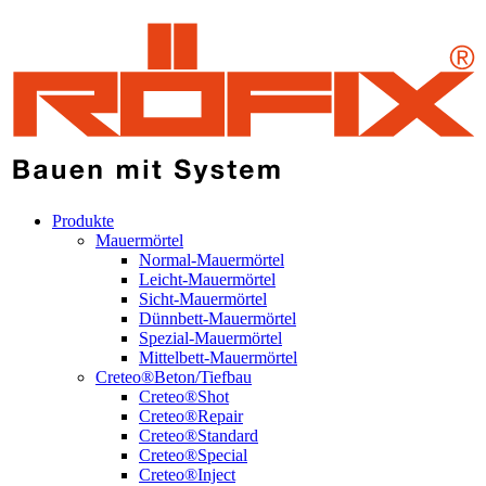
Produkte
Mauermörtel
Normal-Mauermörtel
Leicht-Mauermörtel
Sicht-Mauermörtel
Dünnbett-Mauermörtel
Spezial-Mauermörtel
Mittelbett-Mauermörtel
Creteo®Beton/Tiefbau
Creteo®Shot
Creteo®Repair
Creteo®Standard
Creteo®Special
Creteo®Inject