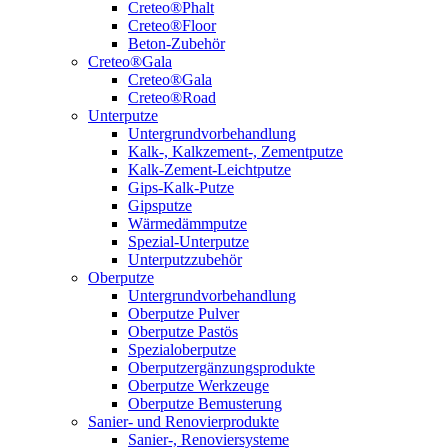
Creteo®Phalt
Creteo®Floor
Beton-Zubehör
Creteo®Gala
Creteo®Gala
Creteo®Road
Unterputze
Untergrundvorbehandlung
Kalk-, Kalkzement-, Zementputze
Kalk-Zement-Leichtputze
Gips-Kalk-Putze
Gipsputze
Wärmedämmputze
Spezial-Unterputze
Unterputzzubehör
Oberputze
Untergrundvorbehandlung
Oberputze Pulver
Oberputze Pastös
Spezialoberputze
Oberputzergänzungsprodukte
Oberputze Werkzeuge
Oberputze Bemusterung
Sanier- und Renovierprodukte
Sanier-, Renoviersysteme