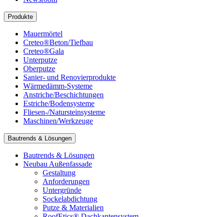
Produkte
Mauermörtel
Creteo®Beton/Tiefbau
Creteo®Gala
Unterputze
Oberputze
Sanier- und Renovierprodukte
Wärmedämm-Systeme
Anstriche/Beschichtungen
Estriche/Bodensysteme
Fliesen-/Natursteinsysteme
Maschinen/Werkzeuge
Bautrends & Lösungen
Bautrends & Lösungen
Neubau Außenfassade
Gestaltung
Anforderungen
Untergründe
Sockelabdichtung
Putze & Materialien
RoofEtics® Dachkantensystem