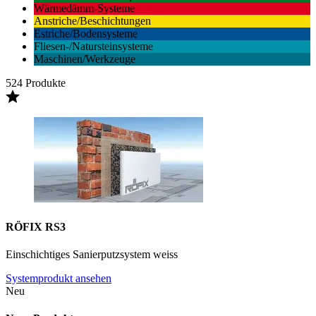
Wärmedämm-Systeme
Anstriche/Beschichtungen
Estriche/Bodensysteme
Fliesen-/Natursteinsysteme
Maschinen/Werkzeuge
524 Produkte
RÖFIX RS3
Einschichtiges Sanierputzsystem weiss
Systemprodukt ansehen
Neu