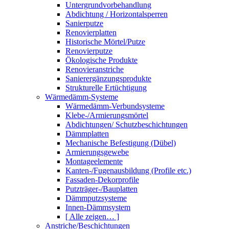
Untergrundvorbehandlung
Abdichtung / Horizontalsperren
Sanierputze
Renovierplatten
Historische Mörtel/Putze
Renovierputze
Ökologische Produkte
Renovieranstriche
Sanierergänzungsprodukte
Strukturelle Ertüchtigung
Wärmedämm-Systeme
Wärmedämm-Verbundsysteme
Klebe-/Armierungsmörtel
Abdichtungen/ Schutzbeschichtungen
Dämmplatten
Mechanische Befestigung (Dübel)
Armierungsgewebe
Montageelemente
Kanten-/Fugenausbildung (Profile etc.)
Fassaden-Dekorprofile
Putzträger-/Bauplatten
Dämmputzsysteme
Innen-Dämmsystem
[ Alle zeigen… ]
Anstriche/Beschichtungen