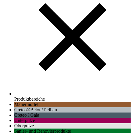
Produktbereiche
Mauermörtel
Creteo®Beton/Tiefbau
Creteo®Gala
Unterputze
Oberputze
Sanier- und Renovierprodukte