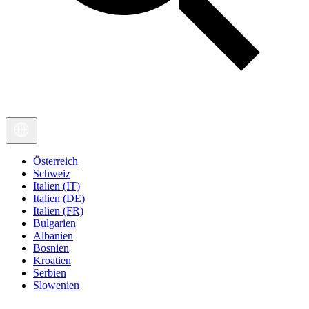
Österreich
Schweiz
Italien (IT)
Italien (DE)
Italien (FR)
Bulgarien
Albanien
Bosnien
Kroatien
Serbien
Slowenien