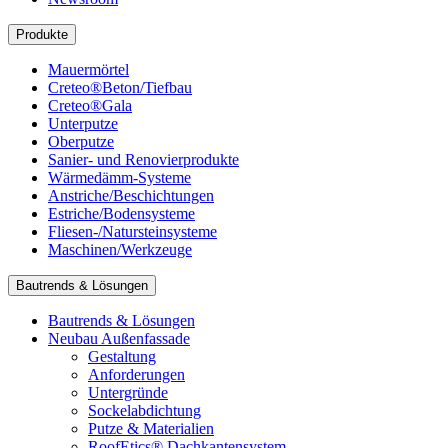
Produkte
Mauermörtel
Creteo®Beton/Tiefbau
Creteo®Gala
Unterputze
Oberputze
Sanier- und Renovierprodukte
Wärmedämm-Systeme
Anstriche/Beschichtungen
Estriche/Bodensysteme
Fliesen-/Natursteinsysteme
Maschinen/Werkzeuge
Bautrends & Lösungen
Bautrends & Lösungen
Neubau Außenfassade
Gestaltung
Anforderungen
Untergründe
Sockelabdichtung
Putze & Materialien
RoofEtics® Dachkantensystem