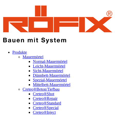
Produkte
Mauermörtel
Normal-Mauermörtel
Leicht-Mauermörtel
Sicht-Mauermörtel
Dünnbett-Mauermörtel
Spezial-Mauermörtel
Mittelbett-Mauermörtel
Creteo®Beton/Tiefbau
Creteo®Shot
Creteo®Repair
Creteo®Standard
Creteo®Special
Creteo®Inject