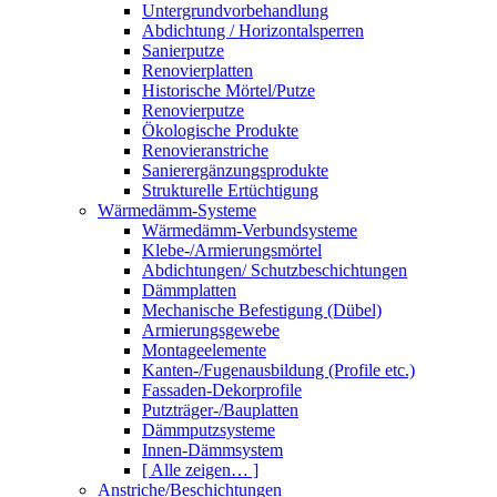
Untergrundvorbehandlung
Abdichtung / Horizontalsperren
Sanierputze
Renovierplatten
Historische Mörtel/Putze
Renovierputze
Ökologische Produkte
Renovieranstriche
Sanierergänzungsprodukte
Strukturelle Ertüchtigung
Wärmedämm-Systeme
Wärmedämm-Verbundsysteme
Klebe-/Armierungsmörtel
Abdichtungen/ Schutzbeschichtungen
Dämmplatten
Mechanische Befestigung (Dübel)
Armierungsgewebe
Montageelemente
Kanten-/Fugenausbildung (Profile etc.)
Fassaden-Dekorprofile
Putzträger-/Bauplatten
Dämmputzsysteme
Innen-Dämmsystem
[ Alle zeigen… ]
Anstriche/Beschichtungen