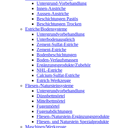
Untergrund-Vorbehandlung
Innen-Anstriche
Aussen-Anstriche
Beschichtungen Pastös
Beschichtungen Trocken
Estriche/Bodensysteme
Untergrundvorbehandlung
Unterbodenausgleich
Zement-Sulfat-Estriche
Zement-Estriche
Bodenbeschichtungen
Boden-Verlaufsmassen
Ergänzungsprodukte/Zubehör
NHL-Estriche
Calcium-Sulfat-Estriche
Estrich-Werkzeuge
Fliesen-/Natursteinsysteme
Untergrundvorbehandlung
Dünnbettmörtel
Mittelbettmörtel
Fugenmörtel
Fugenabdichtungen
Fliesen-/Naturstein-Ergänzungsprodukte
Fliesen- und Naturstein Spezialprodukte
Maschinen/Werkzeuge