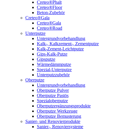
Creteo®Phalt
Creteo®Floor
Beton-Zubehör
Creteo®Gala
Creteo®Gala
Creteo®Road
Unterputze
Untergrundvorbehandlung
Kalk-, Kalkzement-, Zementputze
Kalk-Zement-Leichtputze
Gips-Kalk-Putze
Gipsputze
Wärmedämmputze
Spezial-Unterputze
Unterputzzubehör
Oberputze
Untergrundvorbehandlung
Oberputze Pulver
Oberputze Pastös
Spezialoberputze
Oberputzergänzungsprodukte
Oberputze Werkzeuge
Oberputze Bemusterung
Sanier- und Renovierprodukte
Sanier-, Renoviersysteme