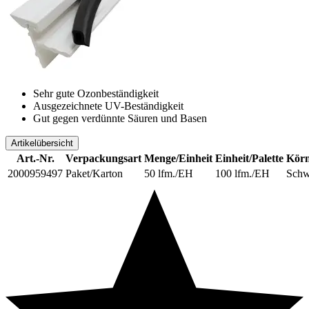
Sehr gute Ozonbeständigkeit
Ausgezeichnete UV-Beständigkeit
Gut gegen verdünnte Säuren und Basen
Artikelübersicht
Art.-Nr.
Verpackungsart
Menge/Einheit
Einheit/Palette
Körn
2000959497
Paket/Karton
50 lfm./EH
100 lfm./EH
Schw