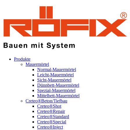
Produkte
Mauermörtel
Normal-Mauermörtel
Leicht-Mauermörtel
Sicht-Mauermörtel
Dünnbett-Mauermörtel
Spezial-Mauermörtel
Mittelbett-Mauermörtel
Creteo®Beton/Tiefbau
Creteo®Shot
Creteo®Repair
Creteo®Standard
Creteo®Special
Creteo®Inject