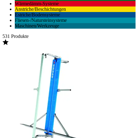
Wärmedämm-Systeme
Anstriche/Beschichtungen
Estriche/Bodensysteme
Fliesen-/Natursteinsysteme
Maschinen/Werkzeuge
531 Produkte