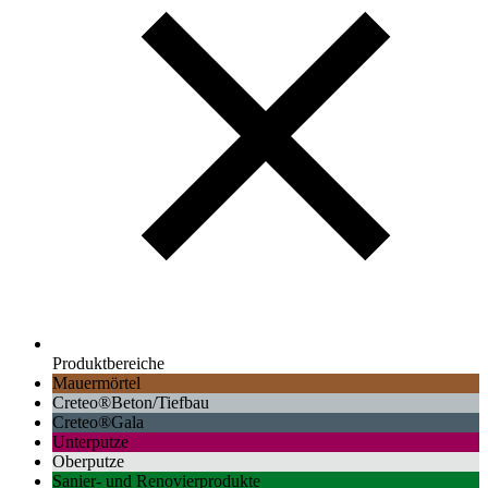
Produktbereiche
Mauermörtel
Creteo®Beton/Tiefbau
Creteo®Gala
Unterputze
Oberputze
Sanier- und Renovierprodukte