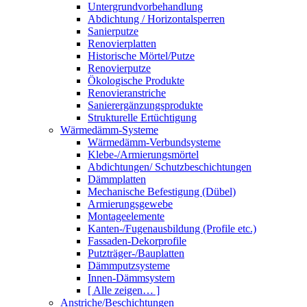
Untergrundvorbehandlung
Abdichtung / Horizontalsperren
Sanierputze
Renovierplatten
Historische Mörtel/Putze
Renovierputze
Ökologische Produkte
Renovieranstriche
Sanierergänzungsprodukte
Strukturelle Ertüchtigung
Wärmedämm-Systeme
Wärmedämm-Verbundsysteme
Klebe-/Armierungsmörtel
Abdichtungen/ Schutzbeschichtungen
Dämmplatten
Mechanische Befestigung (Dübel)
Armierungsgewebe
Montageelemente
Kanten-/Fugenausbildung (Profile etc.)
Fassaden-Dekorprofile
Putzträger-/Bauplatten
Dämmputzsysteme
Innen-Dämmsystem
[ Alle zeigen… ]
Anstriche/Beschichtungen