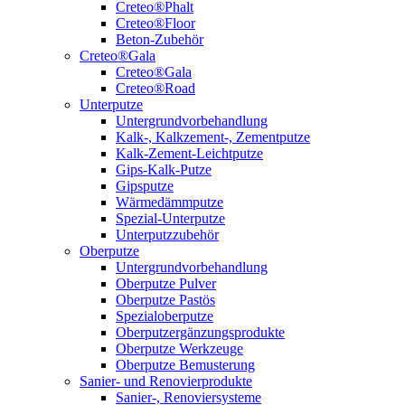
Creteo®Phalt
Creteo®Floor
Beton-Zubehör
Creteo®Gala
Creteo®Gala
Creteo®Road
Unterputze
Untergrundvorbehandlung
Kalk-, Kalkzement-, Zementputze
Kalk-Zement-Leichtputze
Gips-Kalk-Putze
Gipsputze
Wärmedämmputze
Spezial-Unterputze
Unterputzzubehör
Oberputze
Untergrundvorbehandlung
Oberputze Pulver
Oberputze Pastös
Spezialoberputze
Oberputzergänzungsprodukte
Oberputze Werkzeuge
Oberputze Bemusterung
Sanier- und Renovierprodukte
Sanier-, Renoviersysteme