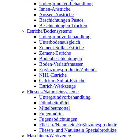
Untergrund-Vorbehandlung
Innen-Anstriche
Aussen-Anstriche
Beschichtungen Pastös
Beschichtungen Trocken
Estriche/Bodensysteme
Untergrundvorbehandlung
Unterbodenausgleich
Zement-Sulfat-Estriche
Zement-Estriche
Bodenbeschichtungen
Boden-Verlaufsmassen
Ergänzungsprodukte/Zubehör
NHL-Estriche
Calcium-Sulfat-Estriche
Estrich-Werkzeuge
Fliesen-/Natursteinsysteme
Untergrundvorbehandlung
Dünnbettmörtel
Mittelbettmörtel
Fugenmörtel
Fugenabdichtungen
Fliesen-/Naturstein-Ergänzungsprodukte
Fliesen- und Naturstein Spezialprodukte
Maschinen/Werkzeuge