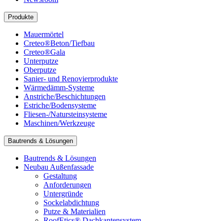
Produkte
Mauermörtel
Creteo®Beton/Tiefbau
Creteo®Gala
Unterputze
Oberputze
Sanier- und Renovierprodukte
Wärmedämm-Systeme
Anstriche/Beschichtungen
Estriche/Bodensysteme
Fliesen-/Natursteinsysteme
Maschinen/Werkzeuge
Bautrends & Lösungen
Bautrends & Lösungen
Neubau Außenfassade
Gestaltung
Anforderungen
Untergründe
Sockelabdichtung
Putze & Materialien
RoofEtics® Dachkantensystem