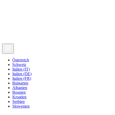
Österreich
Schweiz
Italien (IT)
Italien (DE)
Italien (FR)
Bulgarien
Albanien
Bosnien
Kroatien
Serbien
Slowenien