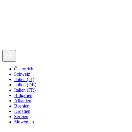
Österreich
Schweiz
Italien (IT)
Italien (DE)
Italien (FR)
Bulgarien
Albanien
Bosnien
Kroatien
Serbien
Slowenien