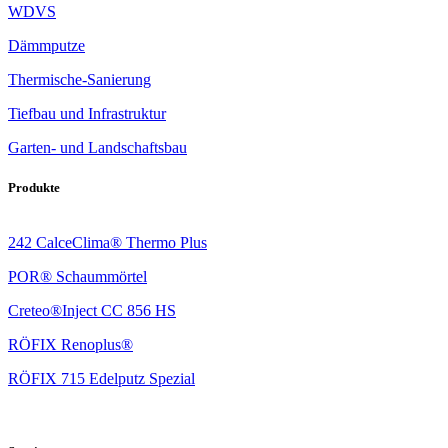
WDVS
Dämmputze
Thermische-Sanierung
Tiefbau und Infrastruktur
Garten- und Landschaftsbau
Produkte
242 CalceClima® Thermo Plus
POR® Schaummörtel
Creteo®Inject CC 856 HS
RÖFIX Renoplus®
RÖFIX 715 Edelputz Spezial