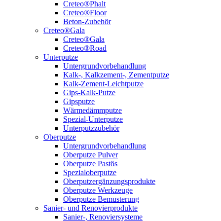
Creteo®Phalt
Creteo®Floor
Beton-Zubehör
Creteo®Gala
Creteo®Gala
Creteo®Road
Unterputze
Untergrundvorbehandlung
Kalk-, Kalkzement-, Zementputze
Kalk-Zement-Leichtputze
Gips-Kalk-Putze
Gipsputze
Wärmedämmputze
Spezial-Unterputze
Unterputzzubehör
Oberputze
Untergrundvorbehandlung
Oberputze Pulver
Oberputze Pastös
Spezialoberputze
Oberputzergänzungsprodukte
Oberputze Werkzeuge
Oberputze Bemusterung
Sanier- und Renovierprodukte
Sanier-, Renoviersysteme