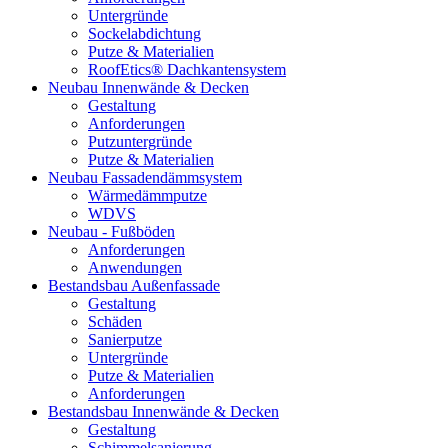
Untergründe
Sockelabdichtung
Putze & Materialien
RoofEtics® Dachkantensystem
Neubau Innenwände & Decken
Gestaltung
Anforderungen
Putzuntergründe
Putze & Materialien
Neubau Fassadendämmsystem
Wärmedämmputze
WDVS
Neubau - Fußböden
Anforderungen
Anwendungen
Bestandsbau Außenfassade
Gestaltung
Schäden
Sanierputze
Untergründe
Putze & Materialien
Anforderungen
Bestandsbau Innenwände & Decken
Gestaltung
Schimmelsanierung