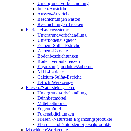
Untergrund-Vorbehandlung
Innen-Anstriche
Aussen-Anstriche
Beschichtungen Pastös
Beschichtungen Trocken
Estriche/Bodensysteme
Untergrundvorbehandlung
Unterbodenausgleich
Zement-Sulfat-Estriche
Zement-Estriche
Bodenbeschichtungen
Boden-Verlaufsmassen
Ergänzungsprodukte/Zubehör
NHL-Estriche
Calcium-Sulfat-Estriche
Estrich-Werkzeuge
Fliesen-/Natursteinsysteme
Untergrundvorbehandlung
Dünnbettmörtel
Mittelbettmörtel
Fugenmörtel
Fugenabdichtungen
Fliesen-/Naturstein-Ergänzungsprodukte
Fliesen- und Naturstein Spezialprodukte
Maschinen/Werkzeuge