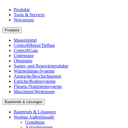
Produkte
Tools & Services
Newsroom
Produkte
Mauermörtel
Creteo®Beton/Tiefbau
Creteo®Gala
Unterputze
Oberputze
Sanier- und Renovierprodukte
Wärmedämm-Systeme
Anstriche/Beschichtungen
Estriche/Bodensysteme
Fliesen-/Natursteinsysteme
Maschinen/Werkzeuge
Bautrends & Lösungen
Bautrends & Lösungen
Neubau Außenfassade
Gestaltung
Anforderungen