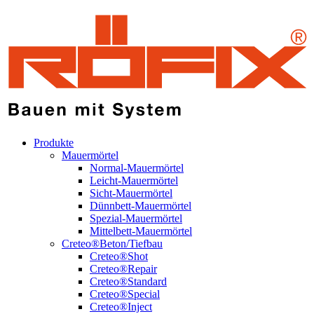
Produkte
Mauermörtel
Normal-Mauermörtel
Leicht-Mauermörtel
Sicht-Mauermörtel
Dünnbett-Mauermörtel
Spezial-Mauermörtel
Mittelbett-Mauermörtel
Creteo®Beton/Tiefbau
Creteo®Shot
Creteo®Repair
Creteo®Standard
Creteo®Special
Creteo®Inject