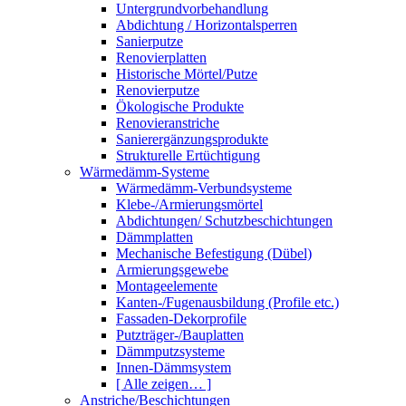
Untergrundvorbehandlung
Abdichtung / Horizontalsperren
Sanierputze
Renovierplatten
Historische Mörtel/Putze
Renovierputze
Ökologische Produkte
Renovieranstriche
Sanierergänzungsprodukte
Strukturelle Ertüchtigung
Wärmedämm-Systeme
Wärmedämm-Verbundsysteme
Klebe-/Armierungsmörtel
Abdichtungen/ Schutzbeschichtungen
Dämmplatten
Mechanische Befestigung (Dübel)
Armierungsgewebe
Montageelemente
Kanten-/Fugenausbildung (Profile etc.)
Fassaden-Dekorprofile
Putzträger-/Bauplatten
Dämmputzsysteme
Innen-Dämmsystem
[ Alle zeigen… ]
Anstriche/Beschichtungen