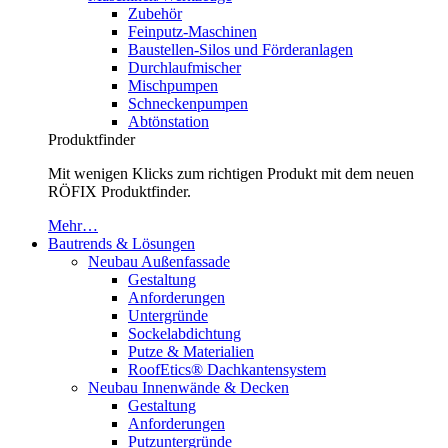
Zubehör
Feinputz-Maschinen
Baustellen-Silos und Förderanlagen
Durchlaufmischer
Mischpumpen
Schneckenpumpen
Abtönstation
Produktfinder
Mit wenigen Klicks zum richtigen Produkt mit dem neuen
RÖFIX Produktfinder.
Mehr…
Bautrends & Lösungen
Neubau Außenfassade
Gestaltung
Anforderungen
Untergründe
Sockelabdichtung
Putze & Materialien
RoofEtics® Dachkantensystem
Neubau Innenwände & Decken
Gestaltung
Anforderungen
Putzuntergründe