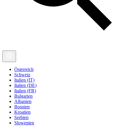
Österreich
Schweiz
Italien (IT)
Italien (DE)
Italien (FR)
Bulgarien
Albanien
Bosnien
Kroatien
Serbien
Slowenien