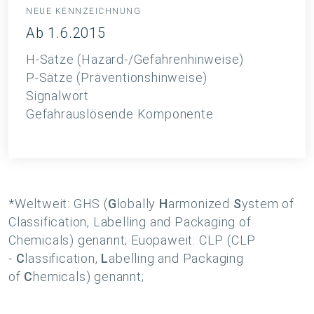
NEUE KENNZEICHNUNG
Ab 1.6.2015
H-Sätze (Hazard-/Gefahrenhinweise)
P-Sätze (Präventionshinweise)
Signalwort
Gefahrauslösende Komponente
*Weltweit: GHS (
G
lobally
H
armonized
S
ystem of
Classification, Labelling and Packaging of
Chemicals) genannt; Euopaweit: CLP (CLP
-
C
lassification,
L
abelling and Packaging
of
C
hemicals) genannt;