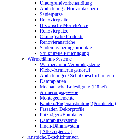
Untergrundvorbehandlung
Abdichtung / Horizontalsperren
Sanierputze
Renovierplatten
Historische Mörtel/Putze
Renovierputze
Ökologische Produkte
Renovieranstriche
Sanierergänzungsprodukte
Strukturelle Ertüchtigung
Wärmedämm-Systeme
Wärmedämm-Verbundsysteme
Klebe-/Armierungsmörtel
Abdichtungen/ Schutzbeschichtungen
Dämmplatten
Mechanische Befestigung (Dübel)
Armierungsgewebe
Montageelemente
Kanten-/Fugenausbildung (Profile etc.)
Fassaden-Dekorprofile
Putzträger-/Bauplatten
Dämmputzsysteme
Innen-Dämmsystem
[ Alle zeigen… ]
Anstriche/Beschichtungen