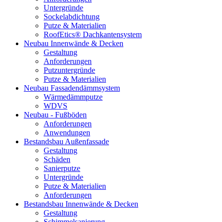
Untergründe
Sockelabdichtung
Putze & Materialien
RoofEtics® Dachkantensystem
Neubau Innenwände & Decken
Gestaltung
Anforderungen
Putzuntergründe
Putze & Materialien
Neubau Fassadendämmsystem
Wärmedämmputze
WDVS
Neubau - Fußböden
Anforderungen
Anwendungen
Bestandsbau Außenfassade
Gestaltung
Schäden
Sanierputze
Untergründe
Putze & Materialien
Anforderungen
Bestandsbau Innenwände & Decken
Gestaltung
Schimmelsanierung