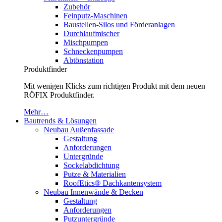
Zubehör
Feinputz-Maschinen
Baustellen-Silos und Förderanlagen
Durchlaufmischer
Mischpumpen
Schneckenpumpen
Abtönstation
Produktfinder
Mit wenigen Klicks zum richtigen Produkt mit dem neuen
RÖFIX Produktfinder.
Mehr…
Bautrends & Lösungen
Neubau Außenfassade
Gestaltung
Anforderungen
Untergründe
Sockelabdichtung
Putze & Materialien
RoofEtics® Dachkantensystem
Neubau Innenwände & Decken
Gestaltung
Anforderungen
Putzuntergründe