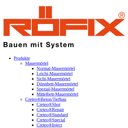
Produkte
Mauermörtel
Normal-Mauermörtel
Leicht-Mauermörtel
Sicht-Mauermörtel
Dünnbett-Mauermörtel
Spezial-Mauermörtel
Mittelbett-Mauermörtel
Creteo®Beton/Tiefbau
Creteo®Shot
Creteo®Repair
Creteo®Standard
Creteo®Special
Creteo®Inject