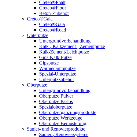
Creteo®Phalt
Creteo®Floor
Beton-Zubehör
Creteo®Gala
Creteo®Gala
Creteo®Road
Unterputze
Untergrundvorbehandlung
Kalk-, Kalkzement-, Zementputze
Kalk-Zement-Leichtputze
Gips-Kalk-Putze
Gipsputze
Wärmedämmputze
Spezial-Unterputze
Unterputzzubehör
Oberputze
Untergrundvorbehandlung
Oberputze Pulver
Oberputze Pastös
Spezialoberputze
Oberputzergänzungsprodukte
Oberputze Werkzeuge
Oberputze Bemusterung
Sanier- und Renovierprodukte
Sanier-, Renoviersysteme