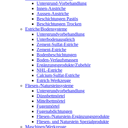
Untergrund-Vorbehandlung
Innen-Anstriche
Aussen-Anstriche
Beschichtungen Pastös
Beschichtungen Trocken
Estriche/Bodensysteme
Untergrundvorbehandlung
Unterbodenausgleich
Zement-Sulfat-Estriche
Zement-Estriche
Bodenbeschichtungen
Boden-Verlaufsmassen
Ergänzungsprodukte/Zubehör
NHL-Estriche
Calcium-Sulfat-Estriche
Estrich-Werkzeuge
Fliesen-/Natursteinsysteme
Untergrundvorbehandlung
Dünnbettmörtel
Mittelbettmörtel
Fugenmörtel
Fugenabdichtungen
Fliesen-/Naturstein-Ergänzungsprodukte
Fliesen- und Naturstein Spezialprodukte
Maschinen/Werkzeuge