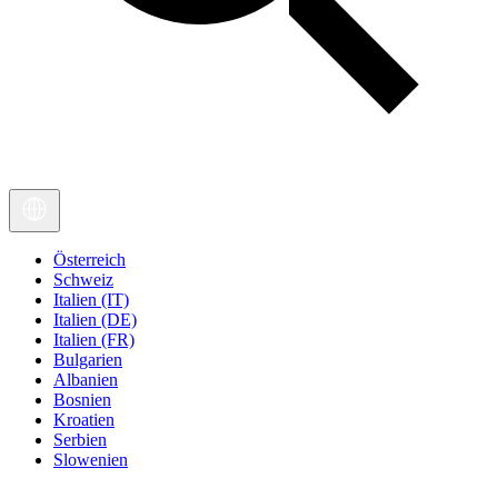
Österreich
Schweiz
Italien (IT)
Italien (DE)
Italien (FR)
Bulgarien
Albanien
Bosnien
Kroatien
Serbien
Slowenien