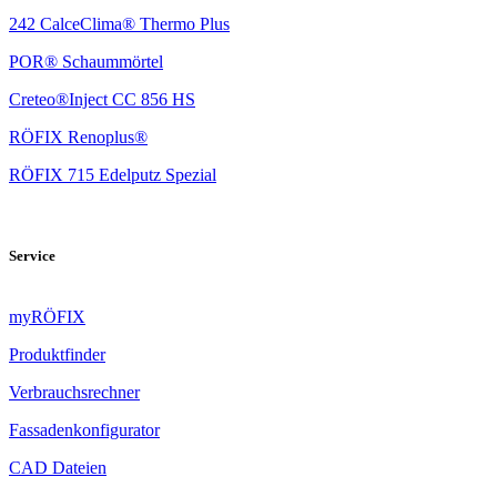
242 CalceClima® Thermo Plus
POR® Schaummörtel
Creteo®Inject CC 856 HS
RÖFIX Renoplus®
RÖFIX 715 Edelputz Spezial
Service
myRÖFIX
Produktfinder
Verbrauchsrechner
Fassadenkonfigurator
CAD Dateien