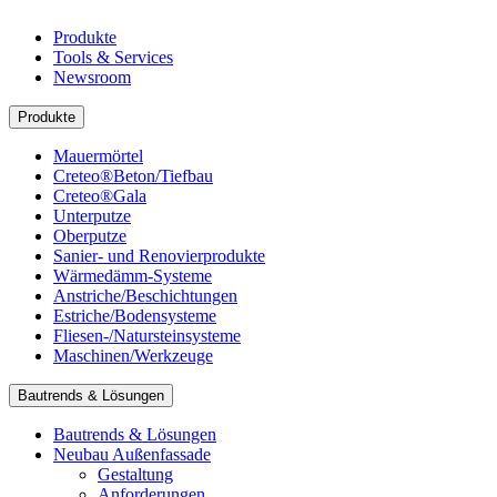
Produkte
Tools & Services
Newsroom
Produkte
Mauermörtel
Creteo®Beton/Tiefbau
Creteo®Gala
Unterputze
Oberputze
Sanier- und Renovierprodukte
Wärmedämm-Systeme
Anstriche/Beschichtungen
Estriche/Bodensysteme
Fliesen-/Natursteinsysteme
Maschinen/Werkzeuge
Bautrends & Lösungen
Bautrends & Lösungen
Neubau Außenfassade
Gestaltung
Anforderungen