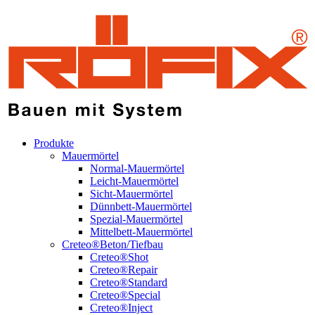
Produkte
Mauermörtel
Normal-Mauermörtel
Leicht-Mauermörtel
Sicht-Mauermörtel
Dünnbett-Mauermörtel
Spezial-Mauermörtel
Mittelbett-Mauermörtel
Creteo®Beton/Tiefbau
Creteo®Shot
Creteo®Repair
Creteo®Standard
Creteo®Special
Creteo®Inject