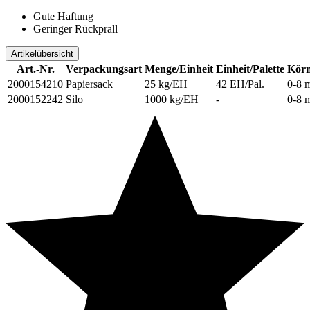
Gute Haftung
Geringer Rückprall
Artikelübersicht
Art.-Nr.
Verpackungsart
Menge/Einheit
Einheit/Palette
Körn
2000154210
Papiersack
25 kg/EH
42 EH/Pal.
0-8 
2000152242
Silo
1000 kg/EH
-
0-8 