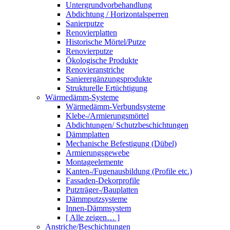
Untergrundvorbehandlung
Abdichtung / Horizontalsperren
Sanierputze
Renovierplatten
Historische Mörtel/Putze
Renovierputze
Ökologische Produkte
Renovieranstriche
Sanierergänzungsprodukte
Strukturelle Ertüchtigung
Wärmedämm-Systeme
Wärmedämm-Verbundsysteme
Klebe-/Armierungsmörtel
Abdichtungen/ Schutzbeschichtungen
Dämmplatten
Mechanische Befestigung (Dübel)
Armierungsgewebe
Montageelemente
Kanten-/Fugenausbildung (Profile etc.)
Fassaden-Dekorprofile
Putzträger-/Bauplatten
Dämmputzsysteme
Innen-Dämmsystem
[ Alle zeigen… ]
Anstriche/Beschichtungen