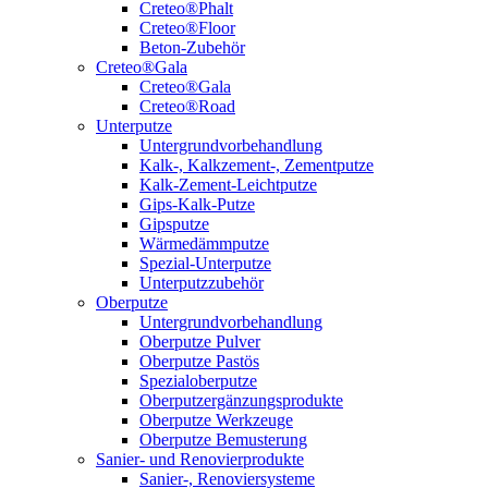
Creteo®Phalt
Creteo®Floor
Beton-Zubehör
Creteo®Gala
Creteo®Gala
Creteo®Road
Unterputze
Untergrundvorbehandlung
Kalk-, Kalkzement-, Zementputze
Kalk-Zement-Leichtputze
Gips-Kalk-Putze
Gipsputze
Wärmedämmputze
Spezial-Unterputze
Unterputzzubehör
Oberputze
Untergrundvorbehandlung
Oberputze Pulver
Oberputze Pastös
Spezialoberputze
Oberputzergänzungsprodukte
Oberputze Werkzeuge
Oberputze Bemusterung
Sanier- und Renovierprodukte
Sanier-, Renoviersysteme