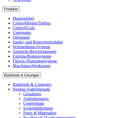
Produkte
Mauermörtel
Creteo®Beton/Tiefbau
Creteo®Gala
Unterputze
Oberputze
Sanier- und Renovierprodukte
Wärmedämm-Systeme
Anstriche/Beschichtungen
Estriche/Bodensysteme
Fliesen-/Natursteinsysteme
Maschinen/Werkzeuge
Bautrends & Lösungen
Bautrends & Lösungen
Neubau Außenfassade
Gestaltung
Anforderungen
Untergründe
Sockelabdichtung
Putze & Materialien
RoofEtics® Dachkantensystem