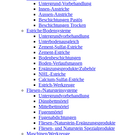
Untergrund-Vorbehandlung
Innen-Anstriche
Aussen-Anstriche
Beschichtungen Pastös
Beschichtungen Trocken
Estriche/Bodensysteme
Untergrundvorbehandlung
Unterbodenausgleich
Zement-Sulfat-Estriche
Zement-Estriche
Bodenbeschichtungen
Boden-Verlaufsmassen
Ergänzungsprodukte/Zubehör
NHL-Estriche
Calcium-Sulfat-Estriche
Estrich-Werkzeuge
Fliesen-/Natursteinsysteme
Untergrundvorbehandlung
Dünnbettmörtel
Mittelbettmörtel
Fugenmörtel
Fugenabdichtungen
Fliesen-/Naturstein-Ergänzungsprodukte
Fliesen- und Naturstein Spezialprodukte
Maschinen/Werkzeuge