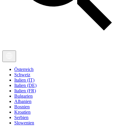
Österreich
Schweiz
Italien (IT)
Italien (DE)
Italien (FR)
Bulgarien
Albanien
Bosnien
Kroatien
Serbien
Slowenien