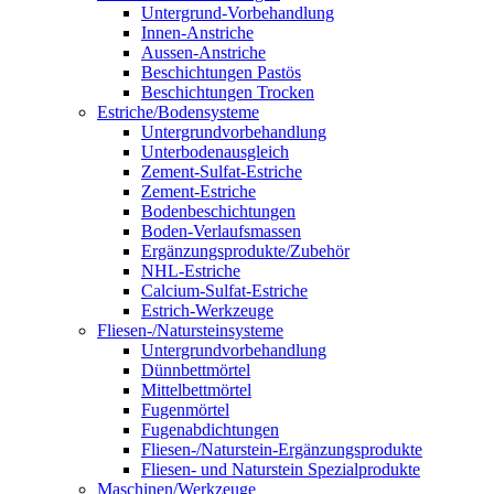
Untergrund-Vorbehandlung
Innen-Anstriche
Aussen-Anstriche
Beschichtungen Pastös
Beschichtungen Trocken
Estriche/Bodensysteme
Untergrundvorbehandlung
Unterbodenausgleich
Zement-Sulfat-Estriche
Zement-Estriche
Bodenbeschichtungen
Boden-Verlaufsmassen
Ergänzungsprodukte/Zubehör
NHL-Estriche
Calcium-Sulfat-Estriche
Estrich-Werkzeuge
Fliesen-/Natursteinsysteme
Untergrundvorbehandlung
Dünnbettmörtel
Mittelbettmörtel
Fugenmörtel
Fugenabdichtungen
Fliesen-/Naturstein-Ergänzungsprodukte
Fliesen- und Naturstein Spezialprodukte
Maschinen/Werkzeuge