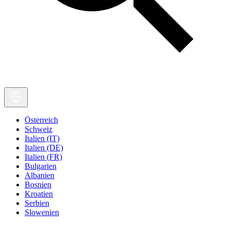
Österreich
Schweiz
Italien (IT)
Italien (DE)
Italien (FR)
Bulgarien
Albanien
Bosnien
Kroatien
Serbien
Slowenien