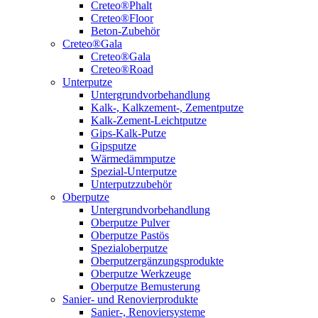
Creteo®Phalt
Creteo®Floor
Beton-Zubehör
Creteo®Gala
Creteo®Gala
Creteo®Road
Unterputze
Untergrundvorbehandlung
Kalk-, Kalkzement-, Zementputze
Kalk-Zement-Leichtputze
Gips-Kalk-Putze
Gipsputze
Wärmedämmputze
Spezial-Unterputze
Unterputzzubehör
Oberputze
Untergrundvorbehandlung
Oberputze Pulver
Oberputze Pastös
Spezialoberputze
Oberputzergänzungsprodukte
Oberputze Werkzeuge
Oberputze Bemusterung
Sanier- und Renovierprodukte
Sanier-, Renoviersysteme