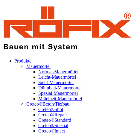
Produkte
Mauermörtel
Normal-Mauermörtel
Leicht-Mauermörtel
Sicht-Mauermörtel
Dünnbett-Mauermörtel
Spezial-Mauermörtel
Mittelbett-Mauermörtel
Creteo®Beton/Tiefbau
Creteo®Shot
Creteo®Repair
Creteo®Standard
Creteo®Special
Creteo®Inject