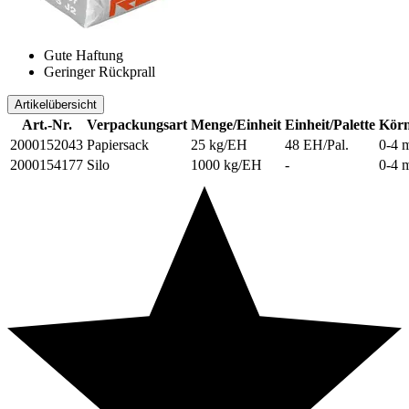
Gute Haftung
Geringer Rückprall
Artikelübersicht
Art.-Nr.
Verpackungsart
Menge/Einheit
Einheit/Palette
Körn
2000152043
Papiersack
25 kg/EH
48 EH/Pal.
0-4 
2000154177
Silo
1000 kg/EH
-
0-4 