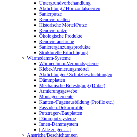
Untergrundvorbehandlung
Abdichtung / Horizontalsperren
Sanierputze
Renovierplatten
Historische Mörtel/Putze
Renovierputze
Ökologische Produkte
Renovieranstriche
Sanierergänzungsprodukte
Strukturelle Ertüchtigung
Wärmedämm-Systeme
Wärmedämm-Verbundsysteme
Klebe-/Armierungsmörtel
Abdichtungen/ Schutzbeschichtungen
Dämmplatten
Mechanische Befestigung (Dübel)
Armierungsgewebe
Montageelemente
Kanten-/Fugenausbildung (Profile etc.)
Fassaden-Dekorprofile
Putzträger-/Bauplatten
Dämmputzsysteme
Innen-Dämmsystem
[ Alle zeigen… ]
Anstriche/Beschichtungen