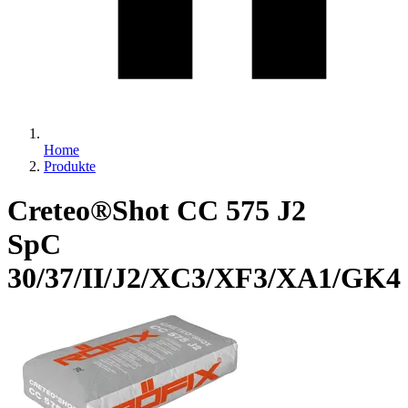
Home
Produkte
Creteo®Shot CC 575 J2
SpC
30/37/II/J2/XC3/XF3/XA1/GK4