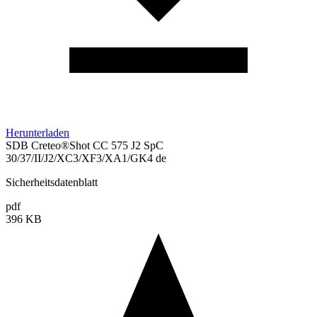
Herunterladen
SDB Creteo®Shot CC 575 J2 SpC
30/37/II/J2/XC3/XF3/XA1/GK4 de
Sicherheitsdatenblatt
pdf
396 KB