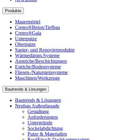
Produkte
Mauermörtel
Creteo®Beton/Tiefbau
Creteo®Gala
Unterputze
Oberputze
Sanier- und Renovierprodukte
Wärmedämm-Systeme
Anstriche/Beschichtungen
Estriche/Bodensysteme
Fliesen-/Natursteinsysteme
Maschinen/Werkzeuge
Bautrends & Lösungen
Bautrends & Lösungen
Neubau Außenfassade
Gestaltung
Anforderungen
Untergründe
Sockelabdichtung
Putze & Materialien
RoofEtics® Dachkantensystem