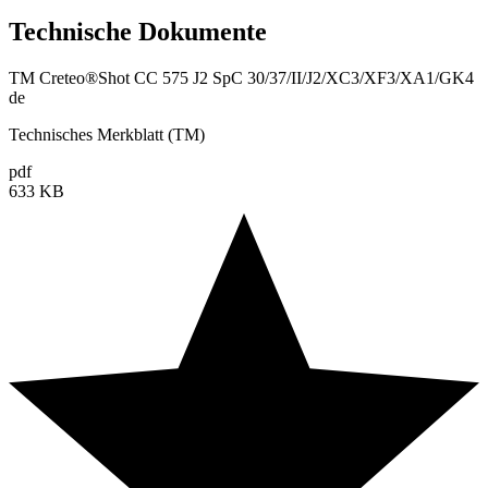
Technische Dokumente
TM Creteo®Shot CC 575 J2 SpC 30/37/II/J2/XC3/XF3/XA1/GK4
de
Technisches Merkblatt (TM)
pdf
633 KB