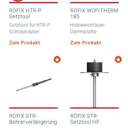
RÖFIX HTR-P
RÖFIX WOFITHERM
Setztool
185
Setztool für HTR-P
Holzweichfaser-
Schraubdübel
Dämmplatte
Zum Produkt
Zum Produkt
RÖFIX STR-
RÖFIX STR-
Bohrerverlängerung
Setztool HF