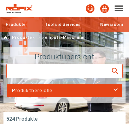
Produkte
Tools & Services
Newsroom
Home
Produkte
Feinputz-Maschinen
Produktübersicht
Produktbereiche
524 Produkte