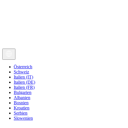
Österreich
Schweiz
Italien (IT)
Italien (DE)
Italien (FR)
Bulgarien
Albanien
Bosnien
Kroatien
Serbien
Slowenien