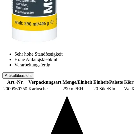
Sehr hohe Standfestigkeit
Hohe Anfangsklebkraft
Verarbeitungsfertig
Artikelübersicht
Art.-Nr.
Verpackungsart
Menge/Einheit
Einheit/Palette
Körn
2000960750
Kartusche
290 ml/EH
20 Stk./Ktn.
Weiß