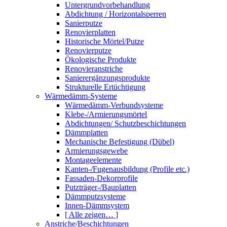
Untergrundvorbehandlung
Abdichtung / Horizontalsperren
Sanierputze
Renovierplatten
Historische Mörtel/Putze
Renovierputze
Ökologische Produkte
Renovieranstriche
Sanierergänzungsprodukte
Strukturelle Ertüchtigung
Wärmedämm-Systeme
Wärmedämm-Verbundsysteme
Klebe-/Armierungsmörtel
Abdichtungen/ Schutzbeschichtungen
Dämmplatten
Mechanische Befestigung (Dübel)
Armierungsgewebe
Montageelemente
Kanten-/Fugenausbildung (Profile etc.)
Fassaden-Dekorprofile
Putzträger-/Bauplatten
Dämmputzsysteme
Innen-Dämmsystem
[ Alle zeigen… ]
Anstriche/Beschichtungen