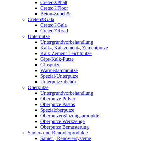
Creteo®Phalt
Creteo®Floor
Beton-Zubehör
Creteo®Gala
Creteo®Gala
Creteo®Road
Unterputze
Untergrundvorbehandlung
Kalk-, Kalkzement-, Zementputze
Kalk-Zement-Leichtputze
Gips-Kalk-Putze
Gipsputze
Wärmedämmputze
Spezial-Unterputze
Unterputzzubehör
Oberputze
Untergrundvorbehandlung
Oberputze Pulver
Oberputze Pastös
Spezialoberputze
Oberputzergänzungsprodukte
Oberputze Werkzeuge
Oberputze Bemusterung
Sanier- und Renovierprodukte
Sanier-, Renoviersysteme