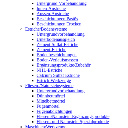
Untergrund-Vorbehandlung
Innen-Anstriche
Aussen-Anstriche
Beschichtungen Pastös
Beschichtungen Trocken
Estriche/Bodensysteme
Untergrundvorbehandlung
Unterbodenausgleich
Zement-Sulfat-Estriche
Zement-Estriche
Bodenbeschichtungen
Boden-Verlaufsmassen
Ergänzungsprodukte/Zubehör
NHL-Estriche
Calcium-Sulfat-Estriche
Estrich-Werkzeuge
Fliesen-/Natursteinsysteme
Untergrundvorbehandlung
Dünnbettmörtel
Mittelbettmörtel
Fugenmörtel
Fugenabdichtungen
Fliesen-/Naturstein-Ergänzungsprodukte
Fliesen- und Naturstein Spezialprodukte
Maschinen/Werkzeuge