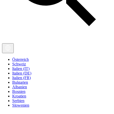
Österreich
Schweiz
Italien (IT)
Italien (DE)
Italien (FR)
Bulgarien
Albanien
Bosnien
Kroatien
Serbien
Slowenien