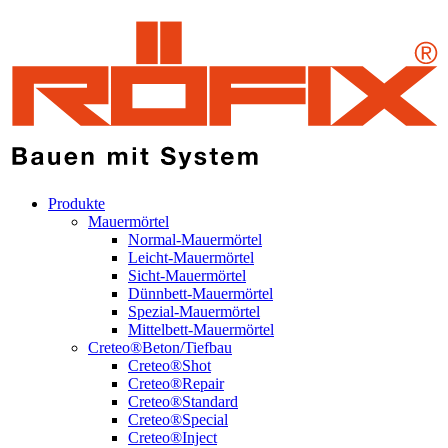
Produkte
Mauermörtel
Normal-Mauermörtel
Leicht-Mauermörtel
Sicht-Mauermörtel
Dünnbett-Mauermörtel
Spezial-Mauermörtel
Mittelbett-Mauermörtel
Creteo®Beton/Tiefbau
Creteo®Shot
Creteo®Repair
Creteo®Standard
Creteo®Special
Creteo®Inject