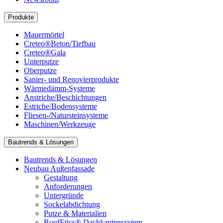
Produkte
Mauermörtel
Creteo®Beton/Tiefbau
Creteo®Gala
Unterputze
Oberputze
Sanier- und Renovierprodukte
Wärmedämm-Systeme
Anstriche/Beschichtungen
Estriche/Bodensysteme
Fliesen-/Natursteinsysteme
Maschinen/Werkzeuge
Bautrends & Lösungen
Bautrends & Lösungen
Neubau Außenfassade
Gestaltung
Anforderungen
Untergründe
Sockelabdichtung
Putze & Materialien
RoofEtics® Dachkantensystem