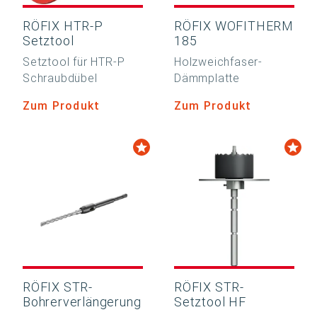
RÖFIX HTR-P
RÖFIX WOFITHERM
Setztool
185
Setztool für HTR-P
Holzweichfaser-
Schraubdübel
Dämmplatte
Zum Produkt
Zum Produkt
RÖFIX STR-
RÖFIX STR-
Bohrerverlängerung
Setztool HF