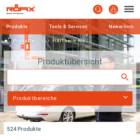
Produkte
Tools & Services
Newsroom
Home
Produkte
FIXITherm.hls
Produktübersicht
Produktbereiche
524 Produkte