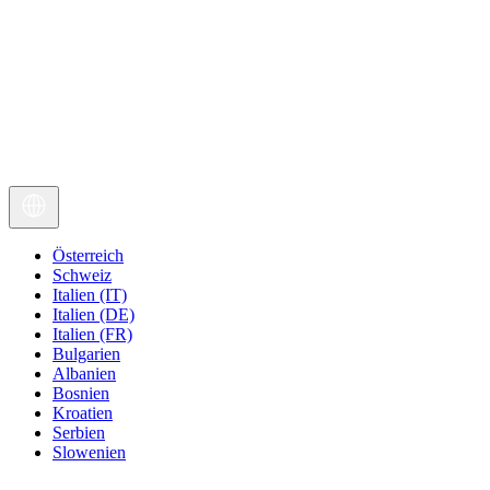
Österreich
Schweiz
Italien (IT)
Italien (DE)
Italien (FR)
Bulgarien
Albanien
Bosnien
Kroatien
Serbien
Slowenien